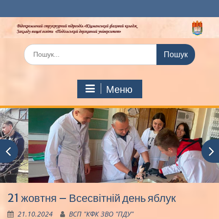
Перейти
до
вмісту
Шукати:
Меню
21 жовтня – Всесвітній день яблук
21.10.2024
ВСП "КФК ЗВО "ПДУ"