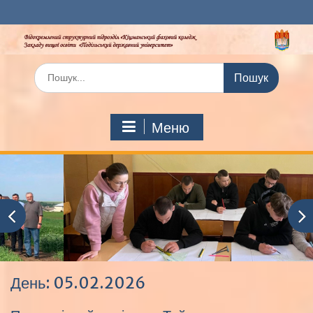
Перейти
до
вмісту
Шукати:
Меню
День:
05.02.2026