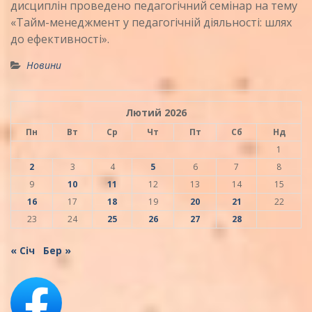
дисциплін проведено педагогічний семінар на тему
«Тайм-менеджмент у педагогічній діяльності: шлях
до ефективності».
Новини
Лютий 2026
Пн
Вт
Ср
Чт
Пт
Сб
Нд
1
2
3
4
5
6
7
8
9
10
11
12
13
14
15
16
17
18
19
20
21
22
23
24
25
26
27
28
« Січ
Бер »