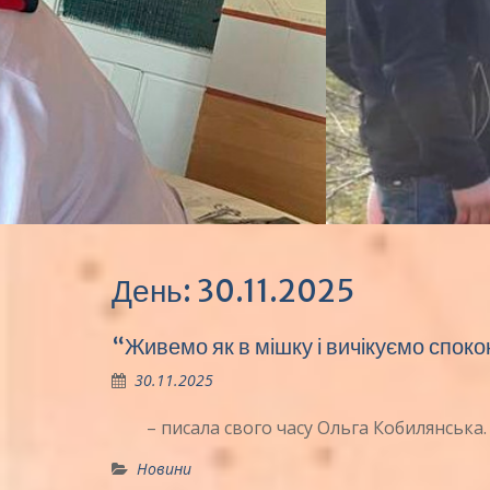
День:
30.11.2025
“Живемо як в мішку і вичікуємо спо
30.11.2025
– писала свого часу Ольга Кобилянська.
Новини