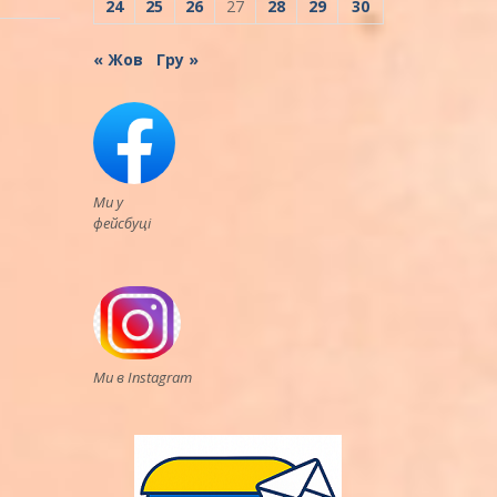
24
25
26
27
28
29
30
« Жов
Гру »
Ми у
фейсбуці
Ми в Instagram