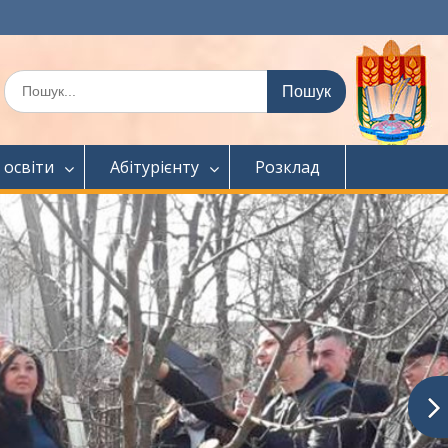
Шукати:
 освіти
Абітурієнту
Розклад