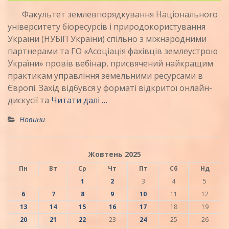
Факультет землевпорядкування Національного
університету біоресурсів і природокористування
України (НУБіП України) спільно з міжнародними
партнерами та ГО «Асоціація фахівців землеустрою
України» провів вебінар, присвячений найкращим
практикам управління земельними ресурсами в
Європі. Захід відбувся у форматі відкритої онлайн-
дискусії та
Читати далі …
Новини
Жовтень 2025
Пн
Вт
Ср
Чт
Пт
Сб
Нд
1
2
3
4
5
6
7
8
9
10
11
12
13
14
15
16
17
18
19
20
21
22
23
24
25
26