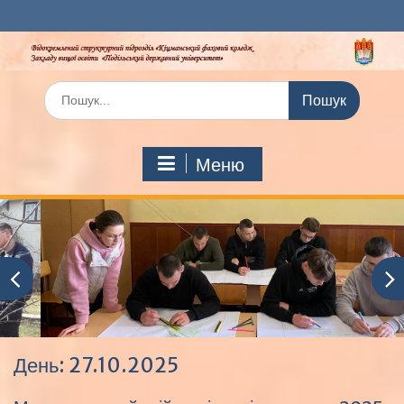
Перейти
до
вмісту
Шукати:
Меню
День:
27.10.2025