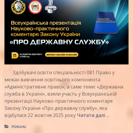
Здобувачі освіти спеціальності 081 Право у
межах вивчення освітнього компонента
«Адміністративне право», а саме теми: «Державна
служба в Україні», взяли участь у Всеукраїнській
презентації Науково-практичного коментаря
Закону України «Про державну службу», яка
відбулася 22 жовтня 2025 року
Читати далі …
Новини