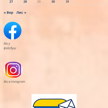
27
28
29
30
31
« Вер
Лис »
Ми у
фейсбуці
Ми в Instagram