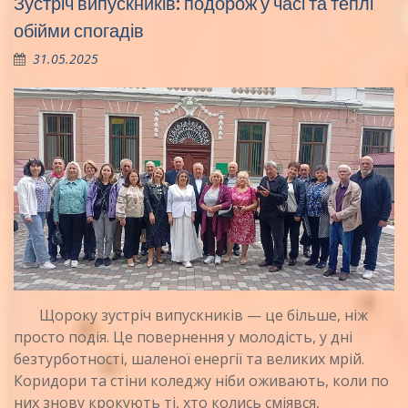
Зустріч випускників: подорож у часі та теплі
обійми спогадів
31.05.2025
Щороку зустріч випускників — це більше, ніж
просто подія. Це повернення у молодість, у дні
безтурботності, шаленої енергії та великих мрій.
Коридори та стіни коледжу ніби оживають, коли по
них знову крокують ті, хто колись сміявся,