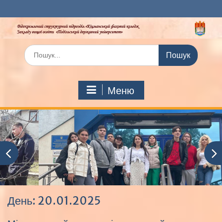
Перейти
до
вмісту
Шукати:
Меню
День:
20.01.2025