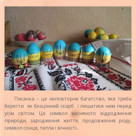
Писанка – це неповторне багатство, яке треба
берегти як безцінний скарб і пишатися ним перед
усім світом. Це символ весняного відродження
природи, зародження життя, продовження роду,
символ сонця, тепла і вічності…