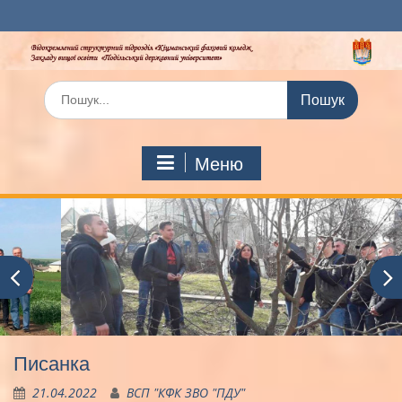
Перейти
до
вмісту
Шукати:
Меню
Писанка
21.04.2022
ВСП "КФК ЗВО "ПДУ"