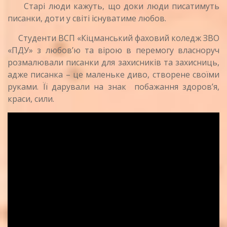
Старі люди кажуть, що доки люди писатимуть
писанки, доти у світі існуватиме любов.
Студенти ВСП «Кіцманський фаховий коледж ЗВО
«ПДУ» з любов’ю та вірою в перемогу власноруч
розмалювали писанки для захисників та захисниць,
адже писанка – це маленьке диво, створене своїми
руками. Її дарували на знак побажання здоров’я,
краси, сили.