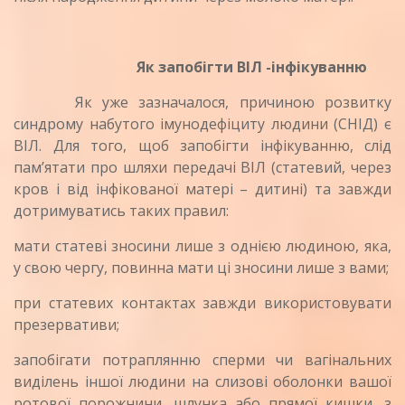
Як запобігти ВІЛ -інфікуванню
Як уже зазначалося, причиною розвитку
синдрому набутого імунодефіциту людини (СНІД) є
ВІЛ. Для того, щоб запобігти інфікуванню, слід
пам’ятати про шляхи передачі ВІЛ (статевий, через
кров і від інфікованої ма­тері – дитині) та завжди
дотримуватись таких правил:
мати статеві зносини лише з однією людиною, яка,
у свою чергу, повинна мати ці зносини лише з вами;
при статевих контактах завжди використовувати
презервативи;
запобігати потраплянню сперми чи вагінальних
виділень іншої людини на слизові оболонки вашої
ротової порожнини, шлунка або пря­мої кишки, з