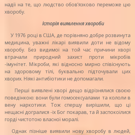
надії на те, що людство обов’язково пе­реможе цю
хворобу.
Історія виявлення хвороби
У 1976 році в США, де порівняно добре розвину­та
медицина, уважні лікарі виявили доти не відо­му
хворобу. Без видимої на той час причини хворі
втрачали природний захист проти мікробів
-імунітет. Мікроби, які відносно мирно співісну­ють
на здоровому тілі, буквально підточували цих
хворих. Ніякі антибіотики не допомагали.
Перші виявлені хворі дещо відрізнялися своєю
поведінкою: вони були гомосексуалами
та кололи в
вену наркотики. Тож спершу вирішили, що ці
нещасні догралися -їх Бог покарав, та й заспокоїлися
горді чистотою власної моралі.
Однак пізніше виявили нову хворобу в людей,