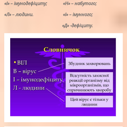
«І» – імунодефіциту; «Н» – набутого;
«Л» – людини. «І» – імунного;
«Д» -дефіциту.