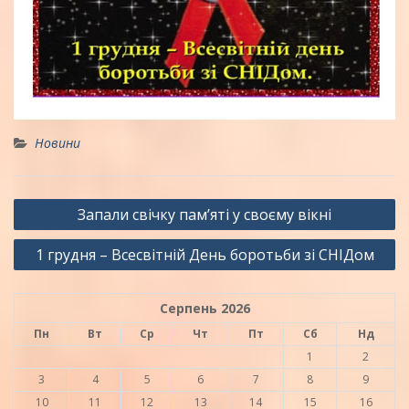
Новини
Навігація
Запали свічку пам’яті у своєму вікні
записів
1 грудня – Всесвітній День боротьби зі СНІДом
Серпень 2026
Пн
Вт
Ср
Чт
Пт
Сб
Нд
1
2
3
4
5
6
7
8
9
10
11
12
13
14
15
16