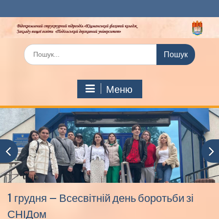
Перейти
до
вмісту
Шукати:
Меню
1 грудня – Всесвітній день боротьби зі
СНІДом