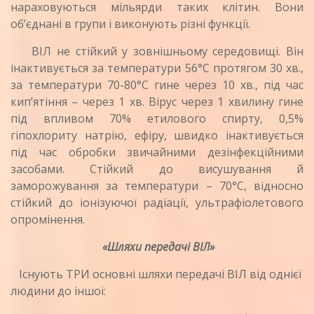
нараховуються мільярди таких клітин. Вони
об’єднані в групи і виконують різні функції.
ВІЛ не стійкий у зовнішньому середовищі. Він
інактивується за температури 56°С протягом 30 хв.,
за температури 70-80°С гине через 10 хв., під час
кип’ятіння – через 1 хв. Вірус через 1 хвилину гине
під впливом 70% етилового спирту, 0,5%
гіпохлориту натрію, ефіру, швид­ко інактивується
під час обробки звичайними дезінфекційними
засобами. Стійкий до висушу­вання й
заморожування за температури – 70°С, відносно
стійкий до іонізуючої радіації, ульт­рафіолетового
опромінення.
«Шляхи передачі ВІЛ»
Існують ТРИ основні шляхи передачі ВІЛ від однієї
людини до іншої: