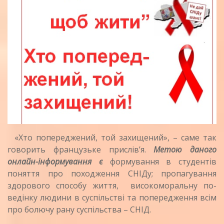
«Хто попереджений, той захищений», – саме так
говорить французьке прислів’я.
Метою даного
онлайн-інформування є
формування в студентів
поняття про похо­дження СНІДу; пропагу­вання
здорового способу життя, високоморальну по­
ведінку людини в суспільстві та попередження всім
про болючу рану суспільства – СНІД.