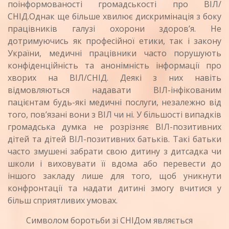
поінформованості громадськості про ВІЛ/
СНІД.Однак ще більше хвилює дискримінація з боку
працівників галузі охорони здоров’я. Не
дотримуючись як професійної етики, так і закону
України, медичні працівники часто порушують
конфіденційність та анонімність інформації про
хворих на ВІЛ/СНІД. Деякі з них навіть
відмовляються надавати ВІЛ-інфікованим
пацієнтам будь-які медичні послуги, незалежно від
того, пов’язані вони з ВІЛ чи ні. У більшості випадків
громадська думка не розрізняє ВІЛ-позитивних
дітей та дітей ВІЛ-позитивних батьків. Такі батьки
часто змушені забрати свою дитину з дитсадка чи
школи і виховувати її вдома або перевести до
іншого закладу лише для того, щоб уникнути
конфронтації та надати дитині змогу вчитися у
більш сприятливих умовах.
Символом боротьби зі СНІДом являється