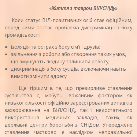
«Життя з тавром ВІЛ/СНІДу»
Коли статус ВІЛ-позитивних осіб стає офіційним,
перед ними постає проблема дискримінації з боку
громадськості:
ізоляція та острах з боку сім’ї і друзів;
звільнення з роботи або створення таких умов,
що змушують людину залишити роботу;
дискримінація з боку сусідів, включаючи навіть
вимоги змінити адресу.
Ще гіршим в те, що презирливе ставлення
суспільства є, мабуть, важливим фактором як
низької кількості офіційно зареєстрованих випадків
захворювання на ВІЛ/СНІД, так і недостатнього
використання медичних закладів, таких, як
державні центри боротьби зі СНІДом. Упереджене
ставлення частково є наслідком неправильної