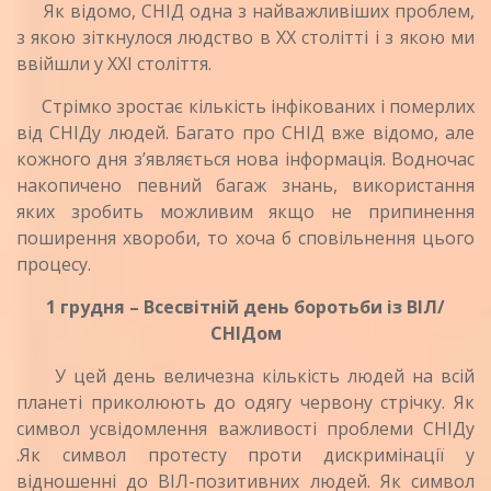
Як відомо, СНІД одна з найважли­віших проблем,
з якою зіткнулося людство в XX столітті і з якою ми
ввійшли у XXI століття.
Стрімко зростає кількість інфіко­ваних і померлих
від СНІДу людей. Багато про СНІД вже відомо, але
кожного дня з’являється нова інформація. Водночас
накопичено певний ба­гаж знань, використання
яких зробить можливим якщо не припинення
поширення хвороби, то хоча б сповільнення цього
процесу.
1 грудня – Всесвітній день бо­ротьби із ВІЛ/
СНІДом
У цей день величезна кількість лю­дей на всій
планеті приколюють до одягу червону стрічку. Як
символ усвідомлення важливос­ті проблеми СНІДу
.Як символ протесту проти дискри­мінації у
відношенні до ВІЛ-позитивних людей. Як символ