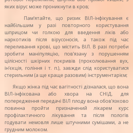
яких вірус може проникнути в кров;
Пам’ятайте, що ризик ВІЛ-інфікування є
найбільшим у разі повторного користування
шприцом чи голкою для введення ліків або
наркотиків після вірусоносія, а також під час
переливання крові, що містить ВІЛ. В разі потре­би
зробити маніпуляцію, пов’язану з порушенням
цілісності шкірних покривів (проколювання вух,
ін’єкція, гоління і т. п.), завжди слід користуватися
сте­рильним (а ще краще разовим) інструментарієм;
Якщо жінка під час вагітності дізналася, що вона
ВІЛ-інфікована або хвора на СНІД, для
попередження пе­редачі ВІЛ плоду вона обов’язково
повинна пройти при­значений лікарем курс
профілактичного лікування та після пологів
годувати немовля лише штучними суміша­ми, а не
грудним молоком.