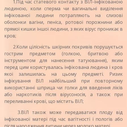
1.Під час статевого контакту з ВІЛ-інфікованою
люди­ною, коли сперма чи вагинальні виділення
інфікова­ної людини потрапляють на слизові
оболонки вагіни, пеніса, ротової порожнини або
прямої кишки іншої людини, з яких вірус проникає в
кров;
2.Коли цілісність шкірних покривів порушується
гос­трим предметом (голкою, бритвою або
інструментом для нанесення татуювання), яким
перед цим користу­валась інфікована людина і кров
якої залишилась на цьому предметі. Ризик
інфікування ВІЛ найбільший при повторному
використанні шприца чи голки для введення ліків
або наркотиків після вірусоносія, а та­кож при
переливанні крові, що містить ВІЛ;
3.ВІЛ також може передаватися плоду від
інфікованої матері під час вагітності і пологів або
після народжен­ня дитини через молоко матері.