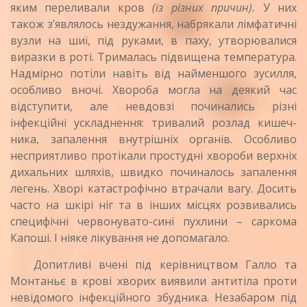
яким переливали кров
(із різних причин).
У них
також з’являлось нездужання, набрякали лімфа­тичні
вузли на шиї, під руками, в паху, утворюва­лися
виразки в роті. Трималась підвищена темпе­ратура.
Надмірно потіли навіть від найменшого зу­силля,
особливо вночі. Хвороба могла на деякий час
відступити, але невдовзі починались різні
інфекційні ускладнення: тривалий розлад кишеч­
ника, запалення внутрішніх органів. Особливо
несприятливо протікали простудні хвороби верхніх
дихальних шляхів, швидко починалось запалення
легень. Хворі катастрофічно втрачали вагу. Досить
часто на шкірі ніг та в інших місцях розвивались
специфічні червонувато-сині пухлини – саркома
Капоші. І ніяке лікування не допомагало.
Допитливі вчені під керівництвом Галло та
Монтаньє в крові хворих виявили антитіла проти
невідомого інфекційного збудника. Незабаром під