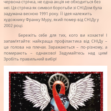
червона стрічка, не одна акція не обходиться без
неї. Ця стрічка як символ боротьби зі СНІДом була
задумана весною 1991 року. ЇЇ ідея належить
художнику Франку Муру, який помер від СНІДу у
2002 році.
Бережіть себе для тих, кого ви кохаєте! І
запам’ятайте: найкраща профі­лактика від СНІДу –
це голова на плечах. Заражаються – по-різному, а
по­мирають – однаково! Задумайтесь над цим!
Зробіть пра­вильний вибір!