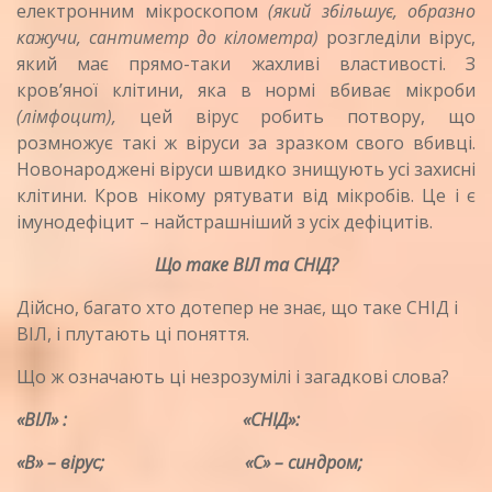
електронним мікроскопом
(який збільшує, образно
кажучи, сантиметр до кілометра)
роз­гледіли вірус,
який має прямо-таки жахливі влас­тивості. З
кров’яної клітини, яка в нормі вбиває мікроби
(лімфоцит),
цей вірус робить потвору, що
розмножує такі ж віруси за зразком свого вбивці.
Новонароджені віруси швидко знищують усі захисні
клітини. Кров нікому рятувати від мікробів. Це і є
імунодефіцит – найстрашніший з усіх дефіцитів.
Що таке ВІЛ та СНІД?
Дійсно, багато хто дотепер не знає, що таке СНІД і
ВІЛ, і плутають ці поняття.
Що ж означають ці незрозумілі і за­гадкові слова?
«ВІЛ» : «СНІД»:
«В» – вірус; «С» – синдром;