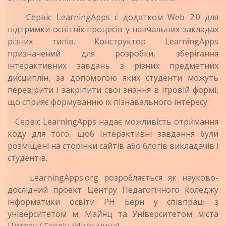
Сервіс LearningApps є додатком Web 2.0 для
підтримки освітніх процесів у навчальних закладах
різних типів. Конструктор LearningApps
призначений для розробки, зберігання
інтерактивних завдань з різних предметних
дисциплін, за допомогою яких студенти можуть
перевірити і закріпити свої знання в ігровій формі,
що сприяє формуванню їх пізнавального інтересу.
Сервіс LearningApps надає можливість отримання
коду для того, щоб інтерактивні завдання були
розміщені на сторінки сайтів або блогів викладачів і
студентів.
LearningApps.org розробляється як науково-
дослідний проект Центру Педагогічного коледжу
інформатики освіти PH Берн у співпраці з
університетом м. Майнц та Університетом міста
Циттау / Герліц (Німеччина).