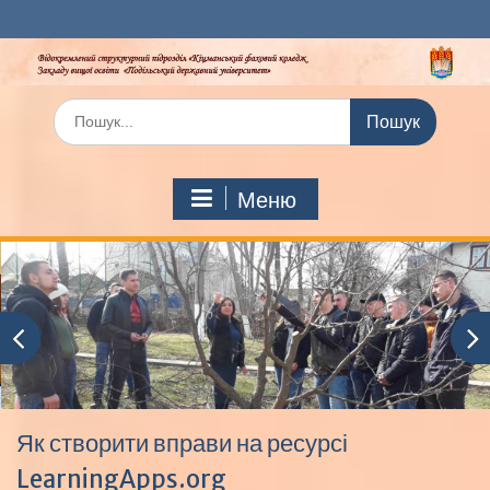
Перейти
до
вмісту
Шукати:
Меню
Як створити вправи на ресурсі
LearningApps.org