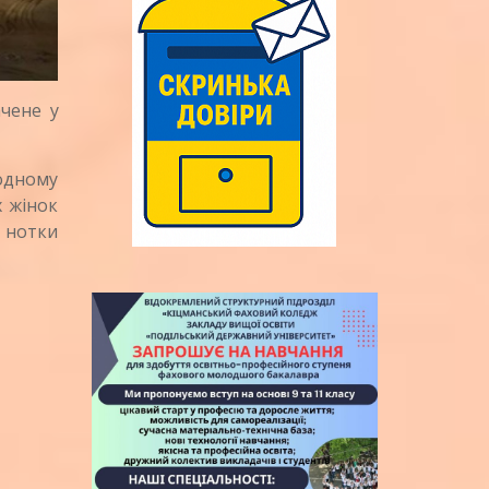
чене у
одному
 жінок
 нотки