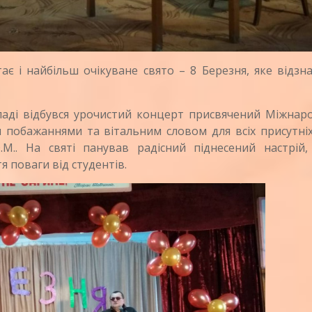
 і найбільш очікуване свято – 8 Березня, яке відзна
ді відбувся урочистий концерт присвячений Міжнар
побажаннями та вітальним словом для всіх присутніх
М.. На святі панував радісний піднесений настрій,
я поваги від студентів.