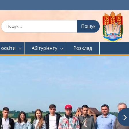
Шукати:
 освіти
Абітурієнту
Розклад