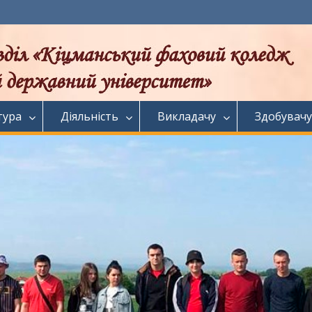
тура
Діяльність
Викладачу
Здобувачу