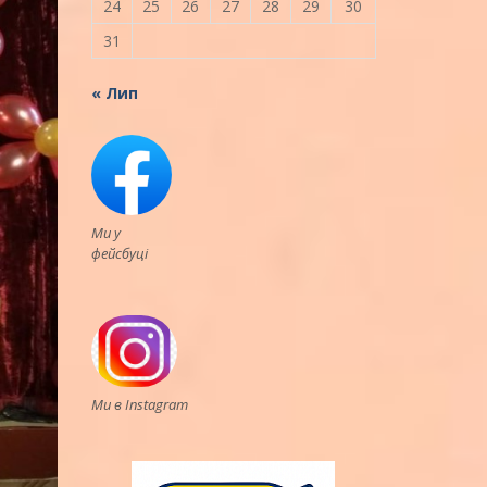
24
25
26
27
28
29
30
31
« Лип
Ми у
фейсбуці
Ми в Instagram