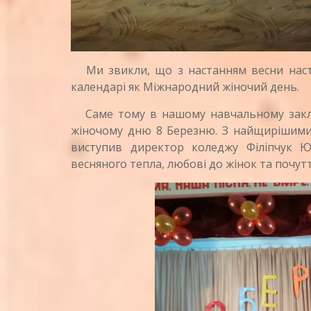
Ми звикли, що з настанням весни настає
календарі як Міжнародний жіночий день.
Саме тому в нашому навчальному закла
жіночому дню 8 Березню. З найщирішими 
виступив директор коледжу Філіпчук Ю.
весняного тепла, любові до жінок та почутт