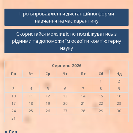
Навігація
Про впровадження дистанційної форми
записів
навчання на час карантину
Скористайся можливістю поспілкуватись з
рідними та допоможи їм освоїти комп’ютерну
науку
Серпень 2026
Пн
Вт
Ср
Чт
Пт
Сб
Нд
1
2
3
4
5
6
7
8
9
10
11
12
13
14
15
16
17
18
19
20
21
22
23
24
25
26
27
28
29
30
31
« Лип