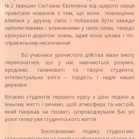
№2 Іванцин Світлана Євгенівна від щирого серця
привітали новачків з тим, що вони повноцінно
влилися у дружну сім’ю і побажали бути завжди
наполегливими і впевненими у своїх силах, твердо
крокувати дорогою знань, адже вона цікава і по-
справжньому нескінченна!
Всі учасники урочистого дійства мали змогу
переконатися, що у нас навчаються розумні,
вродливі, талановиті та творчі студенти,
інтелектуальна еліта – гордість і надія нашої
держави.
Вітаємо студентів першого курсу з цією подією в
їхньому житті і зичимо, щоб атмосфера та настрій,
який панував на посвяті, супроводжували Вас усі
роки тепер уже студентського життя.
Висловлюємо подяку студентам-
старшокурсникам за сумлінне збереження старих та