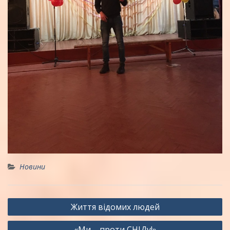
Новини
Навігація
Життя відомих людей
записів
«Ми – проти СНІДу!»