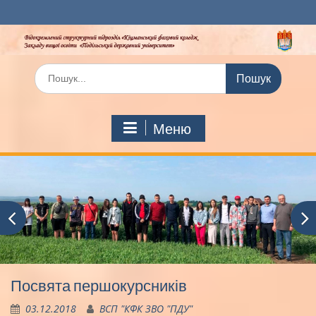
Перейти
до
вмісту
Шукати:
Меню
Посвята першокурсників
03.12.2018
ВСП "КФК ЗВО "ПДУ"