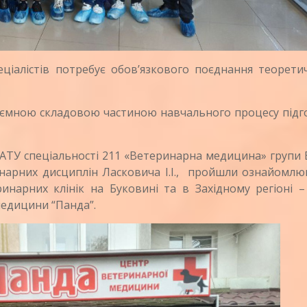
алістів потребує обов’язкового поєднання теоретич
’ємною складовою частиною навчального процесу підг
У спеціальності 211 «Ветеринарна медицина» групи В
инарних дисциплін Ласковича І.І., пройшли ознайомлю
ринарних клінік на Буковині та в Західному регіоні 
медицини “Панда”.