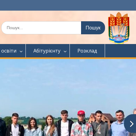
Шукати:
 освіти
Абітурієнту
Розклад