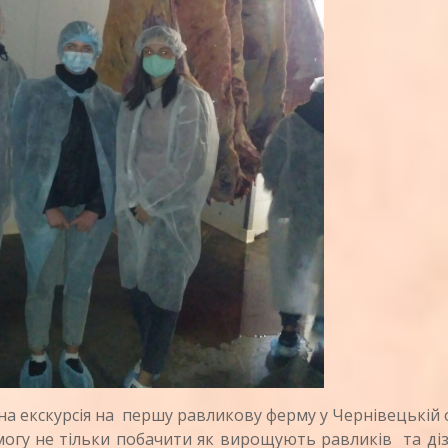
а екскурсія на першу равликову ферму у Чернівецькій 
могу не тільки побачити як вирощують равликів та ді