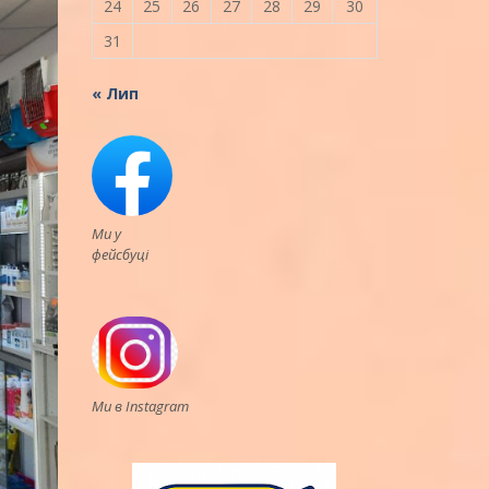
24
25
26
27
28
29
30
31
« Лип
Ми у
фейсбуці
Ми в Instagram