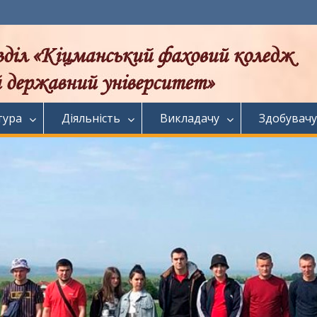
тура
Діяльність
Викладачу
Здобувачу