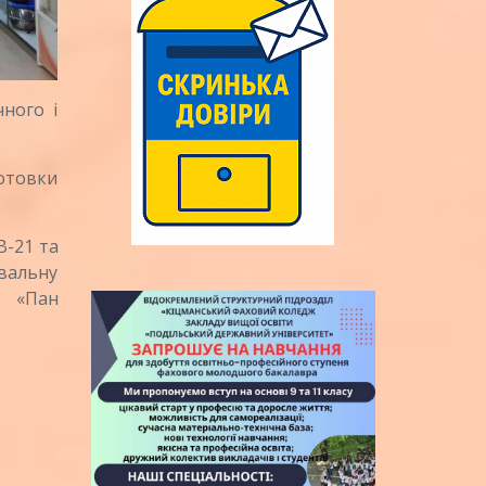
ного і
отовки
-21 та
вальну
– «Пан