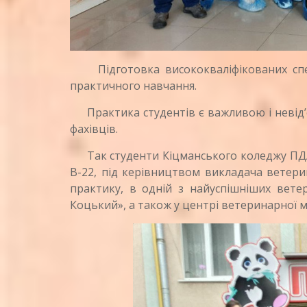
Підготовка висококваліфікованих спеці
практичного навчання.
Практика студентів є важливою і невід
фахівців.
Так студенти Кіцманського коледжу ПДАТ
В-22, під керівництвом викладача ветер
практику, в одній з найуспішніших вете
Коцький», а також у центрі ветеринарної 