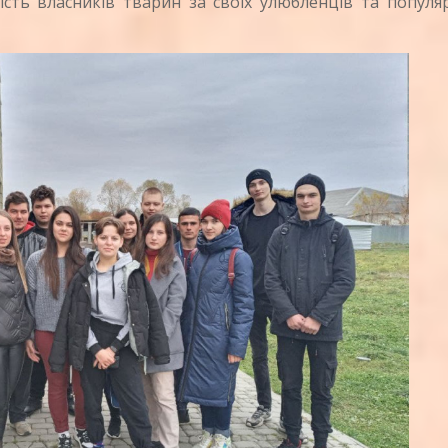
ість власників тварин за своїх улюбленців та популя