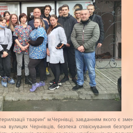
илізації тварин” м.Чернівці, завданням якого є зме
на вулицях Чернівців, безпека співіснування безпри