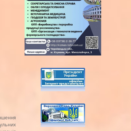
ншення
тульних