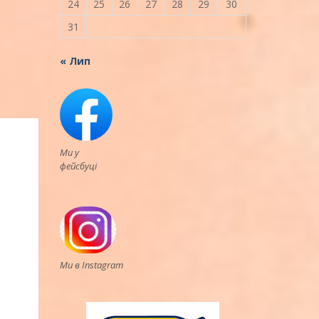
24
25
26
27
28
29
30
31
« Лип
Ми у
фейсбуці
Ми в Instagram