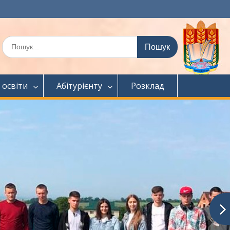
Шукати:
 освіти
Абітурієнту
Розклад