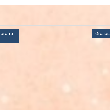
ого та
Оголош