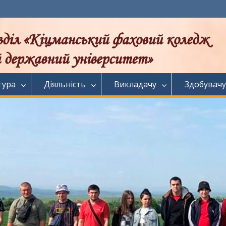
тура
Діяльність
Викладачу
Здобувачу