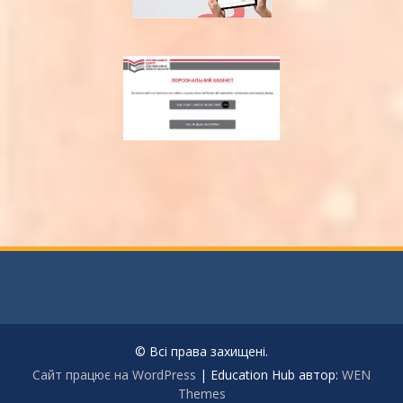
© Всі права захищені.
Сайт працює на WordPress
|
Education Hub автор:
WEN
Themes