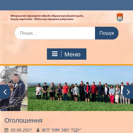
Перейти
до
вмісту
Шукати:
Меню
Оголошення
05.06.2021
ВСП "КФК ЗВО "ПДУ"