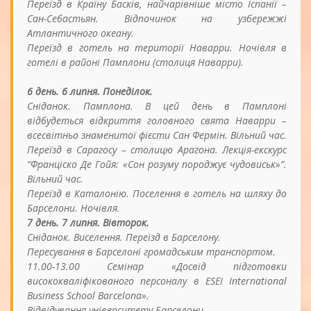
Переїзд в Країну Басків, найчарівніше місто Іспанії –
Сан-Себастьян. Відпочинок на узбережжі
Атлантичного океану.
Переїзд в готель на території Наварри. Ночівля в
готелі в районі Памплони (столиця Наварри).
6 день. 6 липня. Понеділок.
Сніданок. Памплона. В цей день в Памплоні
відбудеться відкриття головного свята Наварри –
всесвітньо знаменитої фієсти Сан Фермін. Вільний час.
Переїзд в Сарагосу – столицю Арагона. Лекція-екскурс
“Франціско Де Гойя: «Сон розуму породжує чудовиськ»”.
Вільний час.
Переїзд в Каталонію. Поселення в готель на шляху до
Барселони. Ночівля.
7 день. 7 липня. Вівторок.
Сніданок. Виселення. Переїзд в Барселону.
Пересування в Барселоні громадським транспортом.
11.00-13.00 Семінар «Досвід підготовки
висококваліфікованого персоналу в ESEI International
Business School Barcelona».
Відвідування університету Барселони.