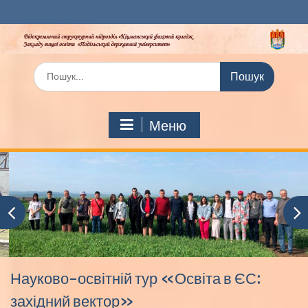
Перейти
до
вмісту
Шукати:
Меню
Науково-освітній тур «Освіта в ЄС:
західний вектор»