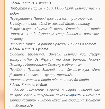
3 день. 3 липня. П’ятниця.
Прибуття в Париж – біля 11:00-12:00. Вільний час – 9
годин.
Пересування в Парижі громадським транспортом.
Відвідування постійної експозиції Малого палацу.
Лекція-екскурс «Римський шлях. Стародавня історія
Парижу» з відвідуванням стародавнього римського
театру.
Переїзд в готель в районі Орлеану. Ночівля в готелі.
4 день. 4 липня. Субота.
Сніданок. Виселення. Орлеан. Вільний час. Лекція-
екскурс «
П
’
ер де Ферма?
та Жан Батист Поклен
(Мольєр): Університет Орлеану в обличчях».
Переїзд в Пуатьє. Вільний час. Лекція-екскурс «Рене
Декарт: «Інтелект – це пристрасть!».
Ночівля в готелі в Бордо або на шляху до Бордо.
5 день. 5 липня. Неділя.
Сніданок. Виселення. Переїзд в Бордо. Вільний час.
Лекція-екскурс «Найкращий доказ
мудрості
– незмінно
гарний настрій» – інтелектуальна спадщина Монтеня
та Монтеск’є».