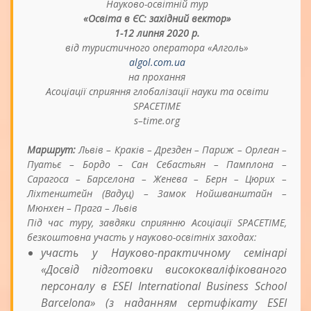
Науково-освітній тур
«Освіта в ЄС: західний вектор»
1-12 липня 2020 р.
від туристичного оператора «Алголь»
algol
.
com
.
ua
на прохання
Асоціації сприяння глобалізації науки та освіти
SPACETIME
s
–
time
.
org
Маршрут:
Львів – Краків – Дрезден – Париж – Орлеан –
Пуатьє – Бордо – Сан Себастьян – Памплона –
Сарагоса – Барселона – Женева – Берн – Цюрих –
Ліхтенштейн (Вадуц) – Замок Нойшванштайн –
Мюнхен – Прага – Львів
Під час туру, завдяки сприянню Асоціації SPACETIME,
безкоштовна участь у науково-освітніх заходах:
участь у Науково-практичному семінарі
«Досвід підготовки висококваліфікованого
персоналу в ESEI International Business School
Barcelona» (з наданням сертифікату ESEI