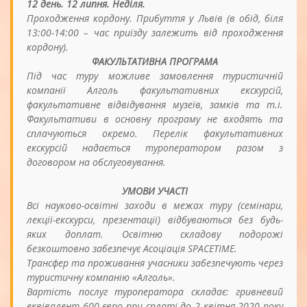
12 день. 12 липня. Неділя.
Проходження кордону. Прибуття у Львів (в обід, біля
13:00-14:00 – час приїзду залежить від проходження
кордону).
ФАКУЛЬТАТИВНА ПРОГРАМА
Під час туру можливе замовлення туристичній
компанії Алголь факультативних екскурсій,
факультативне відвідування музеїв, замків та т.і.
Факультативи в основну програму не входять та
сплачуються окремо. Перелік факультативних
екскурсій надається туроператором разом з
договором на обслуговування.
УМОВИ УЧАСТІ
Всі науково-освітні заходи в межах туру (семінари,
лекції-екскурси, презентації) відбуваються без будь-
яких доплат. Освітню складову подорожі
безкоштовно забезпечує Асоціація SPACETIME.
Трансфер та проживання учасники забезпечують через
туристичну компанію «Алголь».
Вартість послуг туроператора складає: гривневий
еквівалент 600 євро при сплаті до 2 квітня 2020 року