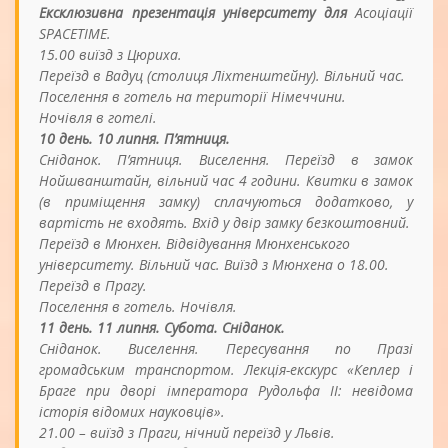
Ексклюзивна презентація університету для
Асоціації
SPACETIME.
15.00 виїзд з Цюриха.
Переїзд в Вадуц (столиця Ліхтенштейну). Вільний час.
Поселення в готель на території Німеччини.
Ночівля в готелі.
10 день. 10 липня. П’ятниця.
Сніданок. П’ятниця. Виселення. Переїзд в замок
Нойшванштайн, вільний час 4 години. Квитки в замок
(в приміщення замку) сплачуються додатково, у
вартість не входять. Вхід у двір замку безкоштовний.
Переїзд в Мюнхен. Відвідування Мюнхенського
університету. Вільний час. Виїзд з Мюнхена о 18.00.
Переїзд в Прагу.
Поселення в готель. Ночівля.
11 день. 11 липня. Субота. Сніданок.
Сніданок. Виселення. Пересування по Празі
громадським транспортом. Лекція-екскурс «Кеплер і
Браге при дворі імператора Рудольфа ІІ: невідома
історія відомих науковців».
21.00 – виїзд з Праги, нічний переїзд у Львів.