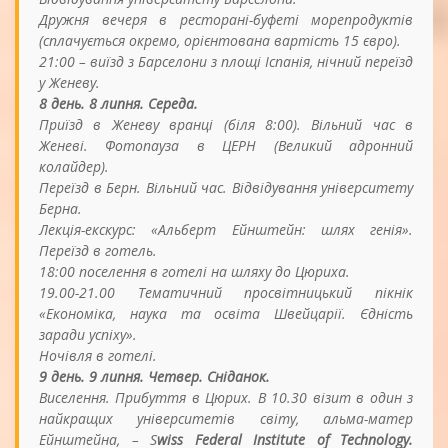
Дружня вечеря в ресторані-буфеті морепродуктів
(сплачується окремо, орієнтована вартість 15 євро).
21:00 – виїзд з Барселони з площі Іспанія, нічний переїзд
у Женеву.
8 день. 8 липня. Середа.
Приїзд в Женеву вранці (біля 8:00). Вільний час в
Женеві. Фотопауза в ЦЕРН (Великий адронний
колайдер).
Переїзд в Берн. Вільний час. Відвідування університету
Берна.
Лекція-екскурс: «Альберт Ейнштейн: шлях генія».
Переїзд в готель.
18:00 поселення в готелі на шляху до Цюриха.
19.00-21.00 Тематичний просвітницький пікнік
«Економіка, наука та освіта Швейцарії. Єдність
заради успіху».
Ночівля в готелі.
9 день. 9 липня. Четвер. Сніданок.
Виселення. Прибуття в Цюрих. В 10.30 візит в один з
найкращих університетів світу, альма-матер
Ейнштейна, –
S
wiss
Federal
Institute
of
Technology
.