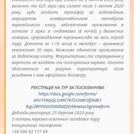
включно та 625 євро при сплаті після 3 квітня 2020
року, куди входить трансфер за відповідним
маршрутом комфортабельним автобусом
європейського класу, забезпечення проживання в
готелях 3 зірки зі сніданками (8 ночей) у двомісних
номерах, супроводження керівника-гіда на весь період
туру. Доплата за 1-16 місця в автобусі – гривневий
еквівалент
3
0 євро. Можливе одномісне проживання
за додаткову плату. Факультативи та страхування у
вартість не входять та сплачуються окремо. Оплата
здійснюється на рахунок туроператора після
укладання з ним офіційного договору.
РЕЄСТРАЦІЯ НА ТУР ЗА ПОСИЛАННЯМ:
https://docs.google.com/forms/
d/e/1FAIpQLScMV7bT2UnMrDfzKdb1
8igLZBYINNzIDX0dXdQVJ48nwsvLhg
/viewform
Дедлайн реєстрації 25 березня 2020 року
З питань науково-освітньої складової туру
консультації телефоном:
+38
096 83
177 94