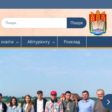
Шукати:
 освіти
Абітурієнту
Розклад