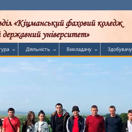
тура
Діяльність
Викладачу
Здобувачу