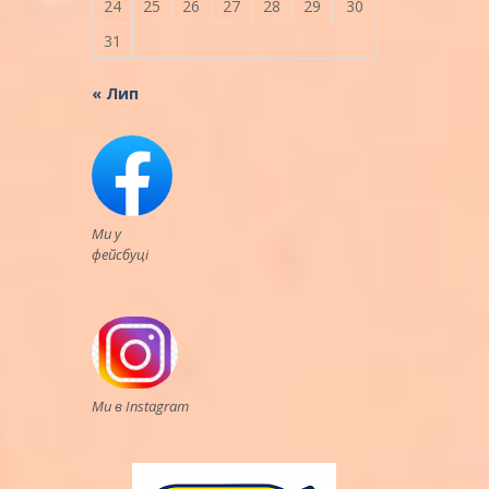
24
25
26
27
28
29
30
31
« Лип
Ми у
фейсбуці
Ми в Instagram