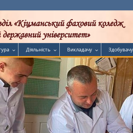
тура
Діяльність
Викладачу
Здобувачу