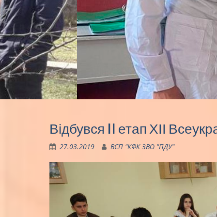
Відбувся II етап ХІІ Всеук
27.03.2019
ВСП "КФК ЗВО "ПДУ"