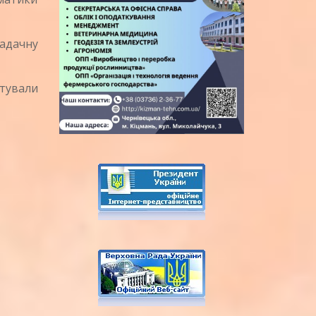
адачну
отували