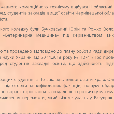
вного комерційного технікуму відбувся ІІ обласний 
ред студентів закладів вищої освіти Чернівецької обла
ста.
го коледжу були Бучковський Юрій та Рожко Воло
і «Ветеринарна медицина» під керівництвом вик
 та проведено відповідно до плану роботи Ради дирек
і науки України від 20.11.2018 року № 1274 «Про про
еред студентів закладів освіти, що здійснюють підг
их студентів із 16 закладів вищої освіти краю. Олі
 підготовки кваліфікованих фахівців, пошуку обдар
я її творчого зростання та подальшого розвитку матем
 виявлення переможця, який візьме участь у Всеукраї
ди керівник методичного об`єднання викладачів мате