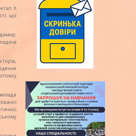
етап Х
сті, що
димир,
ладача
торів,
ведення
отовку
мпіада
ованої
атичної
нському
матики