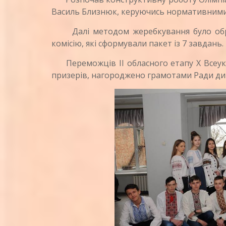
Василь Близнюк, керуючись нормативними 
Далі методом жеребкування було обрано
комісію, які сформували пакет із 7 завдань.
Переможців II обласного етапу Х Всеукра
призерів, нагороджено грамотами Ради дир