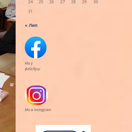
24
25
26
27
28
29
30
31
« Лип
Ми у
фейсбуці
Ми в Instagram