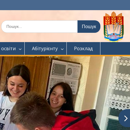
Шукати:
 освіти
Абітурієнту
Розклад