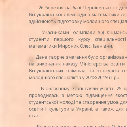
26 березня на базі Чернівецького держа
Всеукраїнської олімпіади з математики се
здійснюють підготовку молодшого спеціалі
Учасниками олімпіади від Кіцмансько
студенти першого курсу спеціальност
математики Мироник Олесі Іванівни.
Дане творче змагання було організовано
на виконання наказу Міністерства освіти 
Всеукраїнських олімпіад та конкурсів с
молодшого спеціаліста у 2018/2019 н. р.».
В обласному етапі взяли участь 25 кращ
проводилась з метою підвищення якості
студентської молоді та створення умов дл
освіти і культури в Україні, а також для
етапі.
Розпочав конструктивну роботу Олімпіа