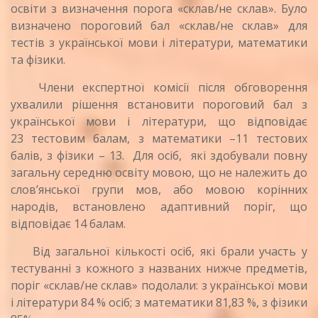
освіти з визначення порога «склав/не склав». Було
визначено пороговий бал «склав/не склав» для
тестів з української мови і літератури, математики
та фізики.
Члени експертної комісії після обговорення
ухвалили рішення встановити пороговий бал з
української мови і літератури, що відповідає
23 тестовим балам, з математики –11
тестових
балів, з фізики – 13. Для осіб, які здобували повну
загальну середню освіту мовою, що не належить до
слов’янської групи мов, або мовою корінних
народів, встановлено адаптивний поріг, що
відповідає 14 балам.
Від загальної кількості осіб, які брали участь у
тестуванні з кожного з названих нижче предметів,
поріг «склав/не склав» подолали: з української мови
і літератури 84 % осіб; з математики 81,83 %, з фізики