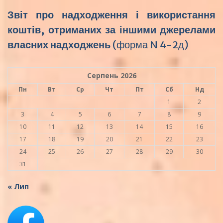
Звіт про надходження і використання
коштів, отриманих за іншими джерелами
власних надходжень
(форма N 4-2д)
Серпень 2026
Пн
Вт
Ср
Чт
Пт
Сб
Нд
1
2
3
4
5
6
7
8
9
10
11
12
13
14
15
16
17
18
19
20
21
22
23
24
25
26
27
28
29
30
31
« Лип