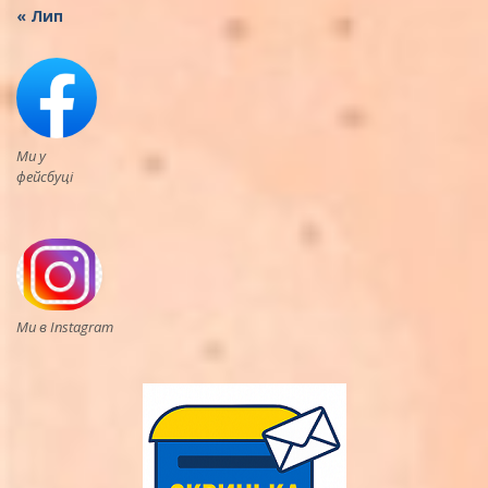
« Лип
Ми у
фейсбуці
Ми в Instagram