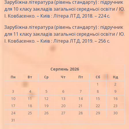
Зарубіжна література (рівень стандарту) : підручник
для 10 класу закладів загальної середньої освіти / Ю.
І. Ковбасенко. – Київ : Літера ЛТД, 2018. – 224 с.
Зарубіжна література (рівень стандарту) : підручник
для 11 класу закладів загальної середньої освіти / Ю.
І. Ковбасенко. – Київ : Літера ЛТД, 2019. – 256 с.
Серпень 2026
Пн
Вт
Ср
Чт
Пт
Сб
Нд
1
2
3
4
5
6
7
8
9
10
11
12
13
14
15
16
17
18
19
20
21
22
23
24
25
26
27
28
29
30
31