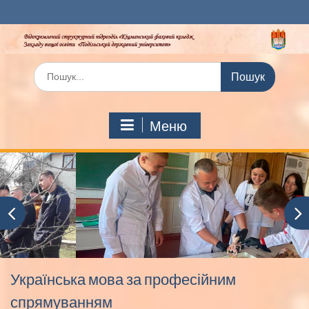
Перейти
до
вмісту
Шукати:
Меню
Українська мова за професійним
спрямуванням