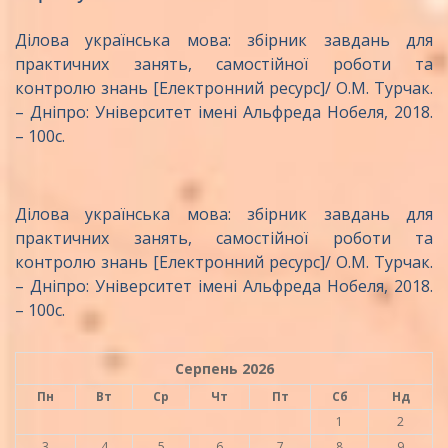
Ділова українська мова: збірник завдань для
практичних занять, самостійної роботи та
контролю знань [Електронний ресурс]/ О.М. Турчак.
– Дніпро: Університет імені Альфреда Нобеля, 2018.
– 100с.
Ділова українська мова: збірник завдань для
практичних занять, самостійної роботи та
контролю знань [Електронний ресурс]/ О.М. Турчак.
– Дніпро: Університет імені Альфреда Нобеля, 2018.
– 100с.
Серпень 2026
Пн
Вт
Ср
Чт
Пт
Сб
Нд
1
2
3
4
5
6
7
8
9