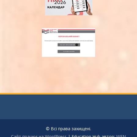
© Всі права захищені.
Сайт працює на WordPress
|
Education Hub автор:
WEN