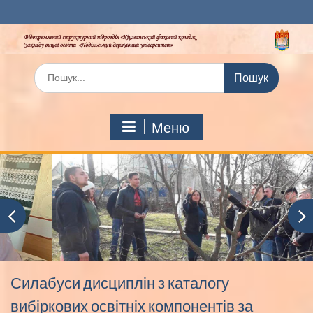
Перейти
до
вмісту
Шукати:
Меню
Силабуси дисциплін з каталогу
вибіркових освітніх компонентів за