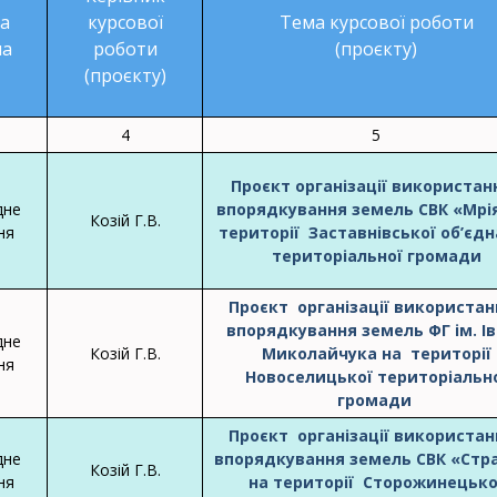
а
курсової
Тема курсової роботи
на
роботи
(проєкту)
(проєкту)
4
5
Проєкт організації використанн
дне
впорядкування земель СВК «Мрі
Козій Г.В.
ня
території Заставнівської об’єд
територіальної громади
Проєкт організації використанн
впорядкування земель ФГ ім. І
дне
Козій Г.В.
Миколайчука на території
ня
Новоселицької територіальн
громади
Проєкт організації використанн
дне
впорядкування земель СВК «Ст
Козій Г.В.
ня
на території Сторожинецько