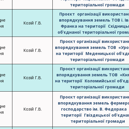
територіальної громади
Проєкт організації використанн
дне
впорядкування земель ТОВ і. І
Козій Г.В.
ня
Франка на території Східниць
об’єднаної територіальної гро
Проєкт організації використанн
дне
впорядкування земель ТОВ «Ур
Козій Г.В.
ня
на території Меденицької об’єд
територіальної громади
Проєкт організації використанн
дне
впорядкування земель ТОВ «Кн
Козій Г.В.
ня
на території Коломийської об’єд
територіальної громади
Проєкт організації використанн
впорядкування земель фермер
дне
Козій Г.В.
господарство ім. В. Федорака
ня
території Гвіздецької об’єдна
територіальної громади