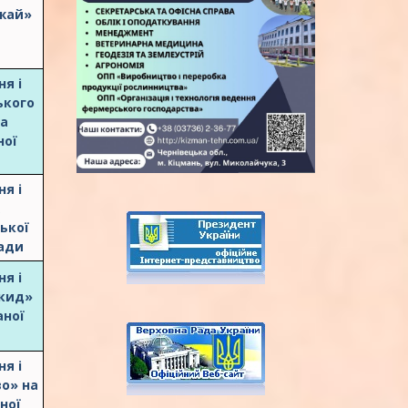
ожай»
я і
ького
на
аної
я і
ької
мади
я і
скид»
аної
я і
о» на
ної