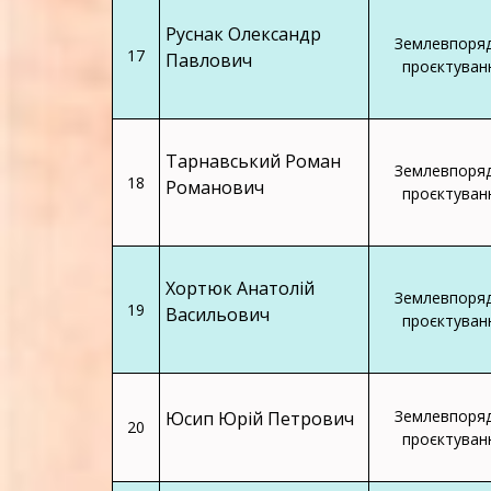
Руснак Олександр
Землевпоря
17
Павлович
проєктуван
Тарнавський Роман
Землевпоря
18
Романович
проєктуван
Хортюк Анатолій
Землевпоря
19
Васильович
проєктуван
Землевпоря
Юсип Юрій Петрович
20
проєктуван