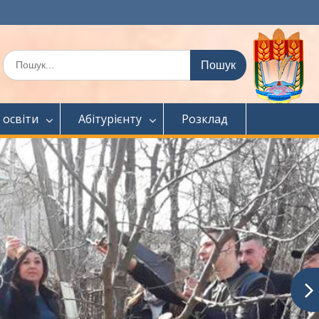
Шукати:
 освіти
Абітурієнту
Розклад