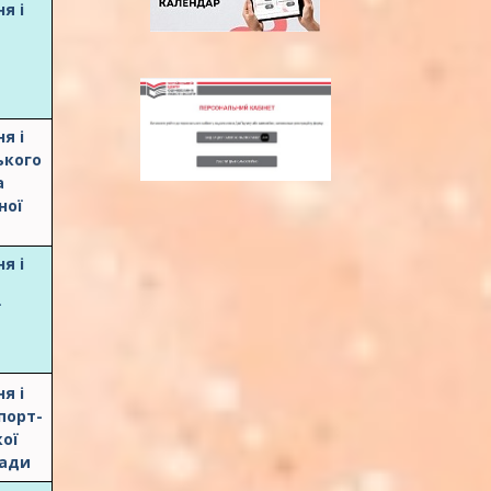
я і
я і
ького
а
ної
я і
ї
я і
порт-
кої
мади