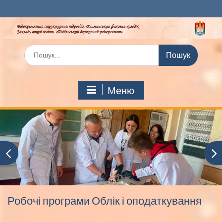
Перейти
до
вмісту
Шукати:
Меню
Робочі програми Облік і оподаткування