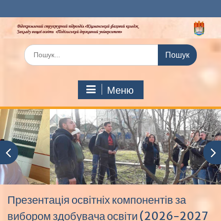
Перейти
до
вмісту
Шукати:
Меню
Презентація освітніх компонентів за
вибором здобувача освіти (2026-2027