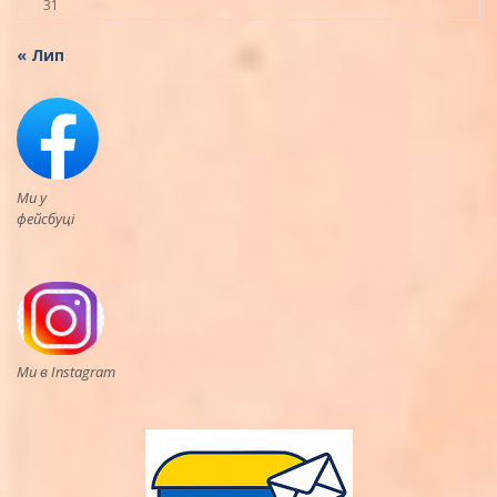
31
« Лип
Ми у
фейсбуці
Ми в Instagram