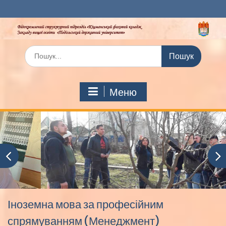
Перейти
до
вмісту
Шукати:
Меню
Іноземна мова за професійним
спрямуванням (Менеджмент)