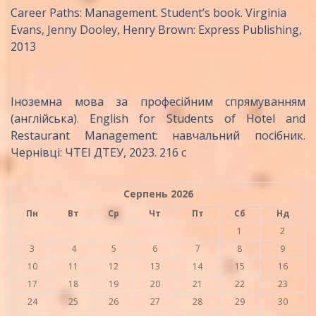
Career Paths: Management. Student’s book. Virginia
Evans, Jenny Dooley, Henry Brown: Express Publishing,
2013
Іноземна мова за професійним спрямуванням
(англійська). English for Students of Hotel and
Restaurant Management: навчальний посібник.
Чернівці: ЧТЕІ ДТЕУ, 2023. 216 с
Серпень 2026
Пн
Вт
Ср
Чт
Пт
Сб
Нд
1
2
3
4
5
6
7
8
9
10
11
12
13
14
15
16
17
18
19
20
21
22
23
24
25
26
27
28
29
30