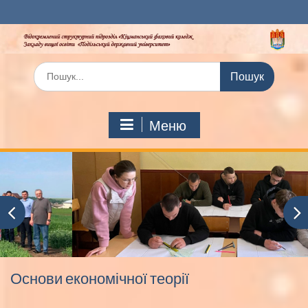
Перейти
до
вмісту
Шукати:
Меню
Основи економічної теорії