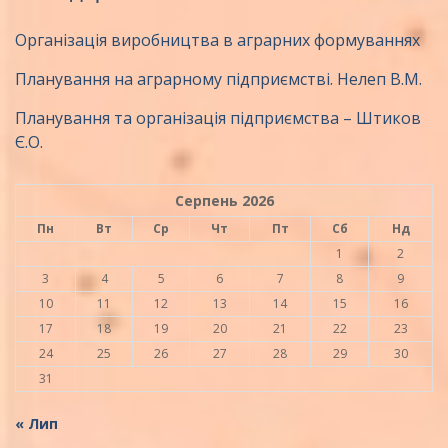
Організація виробництва в аграрних формуваннях
Планування на аграрному підприємстві. Нелеп В.М.
Планування та організація підприємства – Штиков
Є.О.
Серпень 2026
Пн
Вт
Ср
Чт
Пт
Сб
Нд
1
2
3
4
5
6
7
8
9
10
11
12
13
14
15
16
17
18
19
20
21
22
23
24
25
26
27
28
29
30
31
« Лип