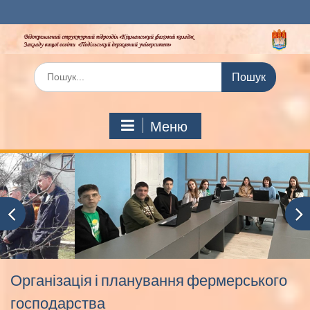
Перейти
до
вмісту
Шукати:
Меню
Організація і планування фермерського
господарства