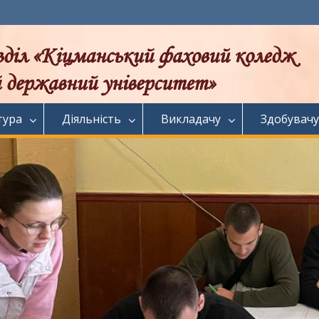
тура
Діяльність
Викладачу
Здобувачу