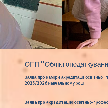
ОПП “Облік і оподаткуван
Заява про наміри акредитації освітньо-
2025/2026 навчальному році
Заява про акредитацію освітньо-професі