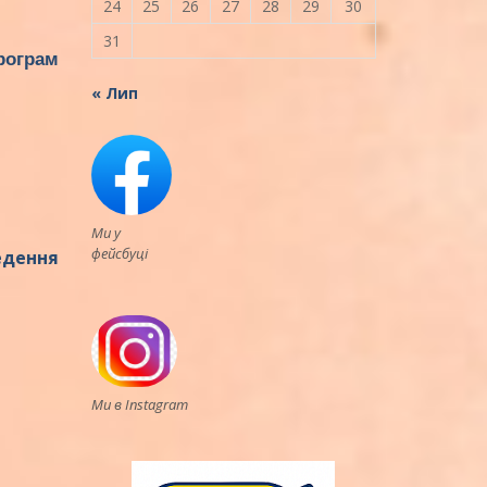
24
25
26
27
28
29
30
31
рограм
« Лип
Ми у
фейсбуці
едення
Ми в Instagram