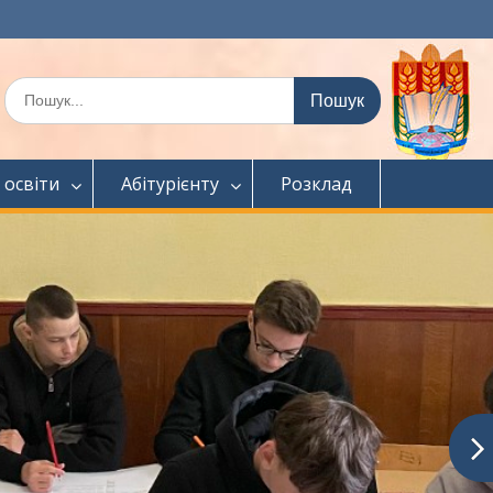
Шукати:
 освіти
Абітурієнту
Розклад