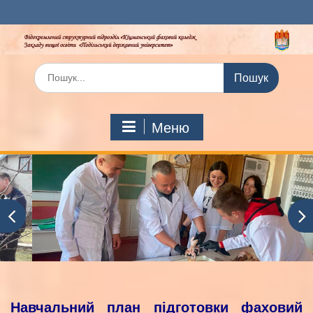
Перейти
до
вмісту
Шукати:
Меню
Навчальний план підготовки фаховий