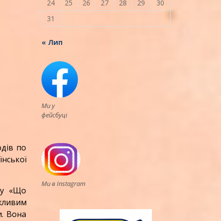
24
25
26
27
28
29
30
31
« Лип
Ми у
фейсбуці
дів по
їнської
Ми в Instagram
бу «Що
ажливим
и. Вона