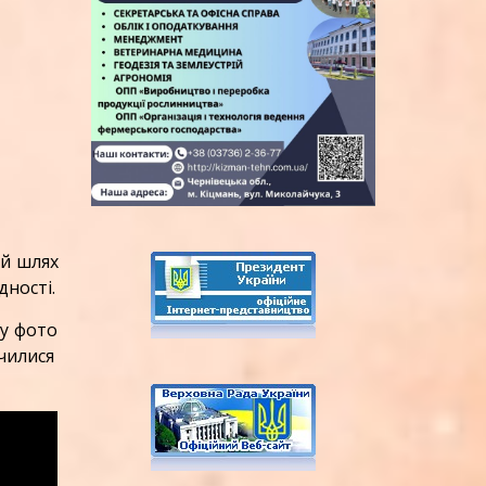
й шлях
дності.
 у фото
чилися