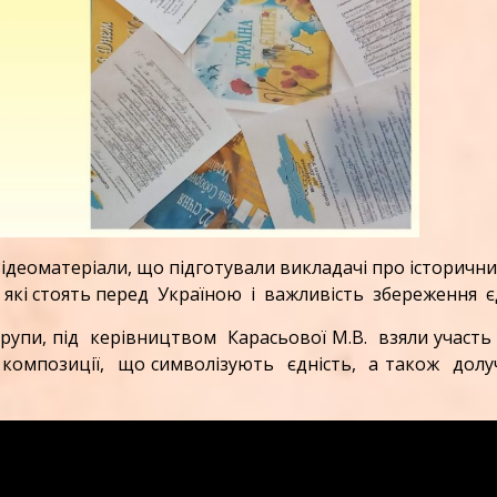
еоматеріали, що підготували викладачі про історични
, які стоять перед Україною і важливість збереження є
упи, під керівництвом Карасьової М.В. взяли участь
омпозиції, що символізують єдність, а також долу