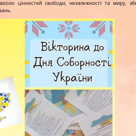
авколо цінностей свободи, незалежності та миру, збе
вань.