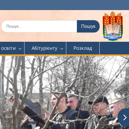
Шукати:
 освіти
Абітурієнту
Розклад