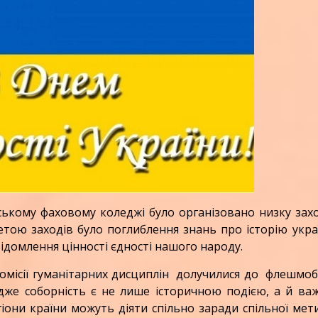
ому фаховому коледжі було організовано низку захо
тою заходів було поглиблення знань про історію укра
ідомлення цінності єдності нашого народу.
омісії гуманітарних дисциплін долучилися до флешмо
адже соборність є не лише історичною подією, а й в
гіони країни можуть діяти спільно заради спільної мет