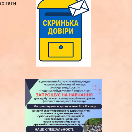
рігати