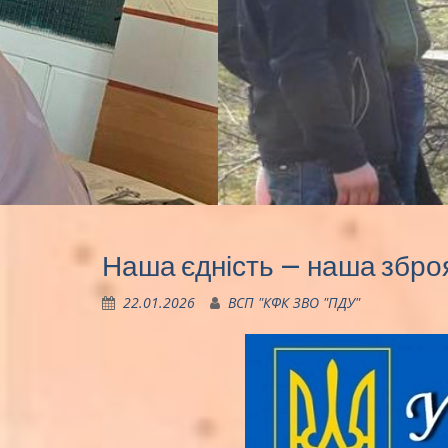
Наша єдність – наша збр
22.01.2026
ВСП "КФК ЗВО "ПДУ"