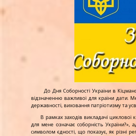
До Дня Соборності України в Кіцманськ
відзначенню важливої для країни дати. Ме
державності, виховання патріотизму та усв
В рамках заходів викладачі циклової к
для мене означає соборність України?», 
символом єдності, що показує, як різні ре