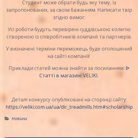
Студент може обрати будь яку тему, із
запропонованих, за своїм бажанням. Написати твір
згідно вимог.
Усі роботи будуть перевірені суддівською колегію
створеною із співробітників компанії та партнерів.
У визначені терміни переможець буде оголошений
на сайті компанії!
Приклади статей можна знайти за посиланням:
ᐉ
Статті в магазині VELIKI.
Деталі конкурсу опубліковані на сторінці сайту:
https://veliki.com.ua/ua/dir_treadmills.htm#scholarship
Новини