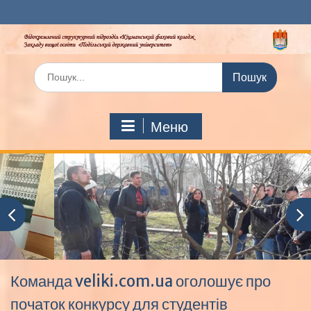
Перейти
до
вмісту
Шукати:
Меню
Команда veliki.com.ua оголошує про
початок конкурсу для студентів