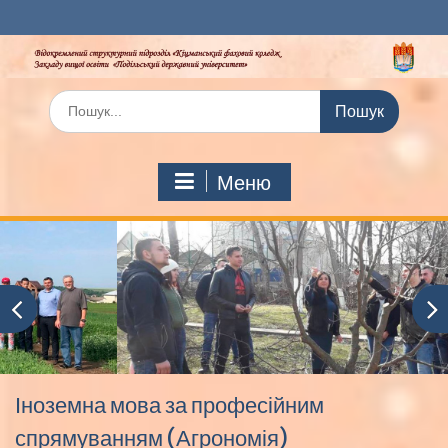
Перейти
до
вмісту
Шукати:
Меню
Іноземна мова за професійним
спрямуванням (Агрономія)