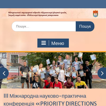
Перейти
до
вмісту
Шукати:
Меню
III Міжнародна науково-практична
конференція «PRIORITY DIRECTIONS