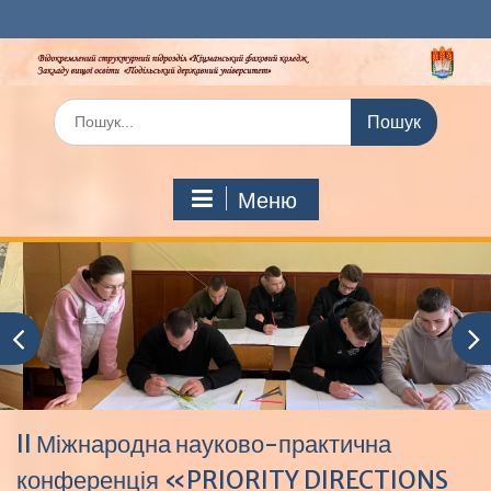
Перейти
до
вмісту
Шукати:
Меню
II Міжнародна науково-практична
конференція «PRIORITY DIRECTIONS