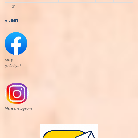
31
« Лип
Ми у
фейсбуці
Ми в Instagram