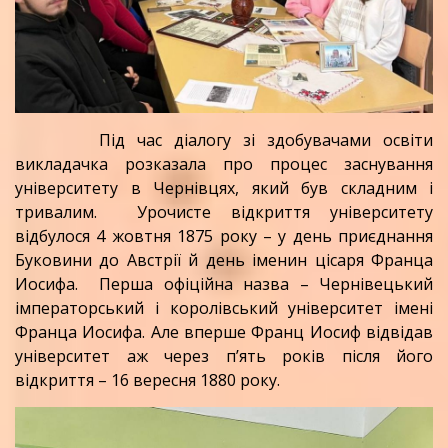
Під час діалогу зі здобувачами освіти
викладачка розказала про процес заснування
університету в Чернівцях, який був складним і
тривалим.
Урочисте відкриття університету
відбулося 4 жовтня 1875 року – у день приєднання
Буковини до Австрії й день іменин цісаря Франца
Иосифа.
Перша офіційна назва – Чернівецький
імператорський і королівський університет імені
Франца Иосифа. Але вперше Франц Иосиф відвідав
університет аж через п’ять років після його
відкриття – 16 вересня 1880 року.