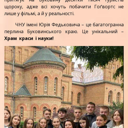
щороку, адже всі хочуть побачити Гоґвортс не
лише у фільмі, а й у реальності.
ЧНУ імені Юрія Федьковича – це багатогранна
перлина Буковинського краю. Це унікальний –
Х
рам краси і науки!