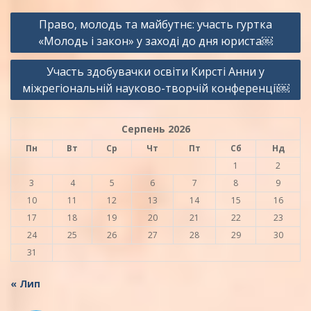
Навігація
Право, молодь та майбутнє: участь гуртка
записів
«Молодь і закон» у заході до дня юриста￼
Участь здобувачки освіти Кирсті Анни у
міжрегіональній науково-творчій конференції￼
Серпень 2026
Пн
Вт
Ср
Чт
Пт
Сб
Нд
1
2
3
4
5
6
7
8
9
10
11
12
13
14
15
16
17
18
19
20
21
22
23
24
25
26
27
28
29
30
31
« Лип