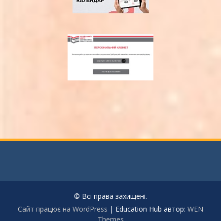
© Всі права захищені.
Сайт працює на WordPress
|
Education Hub автор:
WEN
Themes