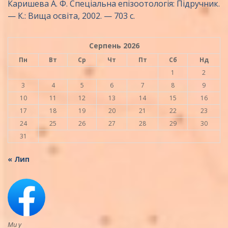
Каришева А. Ф. Спеціальна епізоотологія: Підручник.
— К.: Вища освіта, 2002. — 703 с.
Серпень 2026
Пн
Вт
Ср
Чт
Пт
Сб
Нд
1
2
3
4
5
6
7
8
9
10
11
12
13
14
15
16
17
18
19
20
21
22
23
24
25
26
27
28
29
30
31
« Лип
Ми у