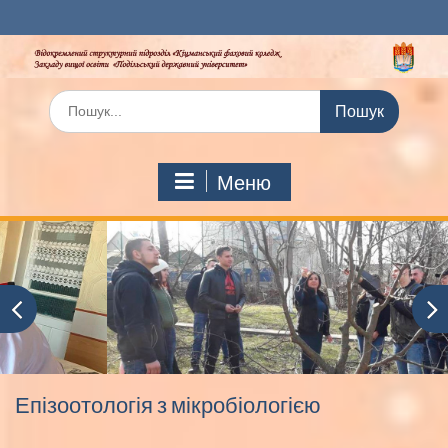
Перейти
до
вмісту
Шукати:
Меню
Епізоотологія з мікробіологією