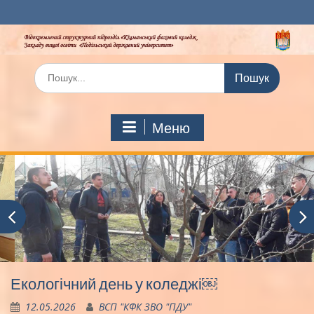
Перейти
до
вмісту
Шукати:
Меню
Екологічний день у коледжі￼
12.05.2026
ВСП "КФК ЗВО "ПДУ"