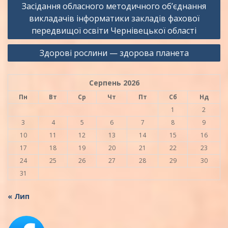
Засідання обласного методичного об’єднання
записів
викладачів інформатики закладів фахової
передвищої освіти Чернівецької області
Здорові рослини — здорова планета
Серпень 2026
Пн
Вт
Ср
Чт
Пт
Сб
Нд
1
2
3
4
5
6
7
8
9
10
11
12
13
14
15
16
17
18
19
20
21
22
23
24
25
26
27
28
29
30
31
« Лип