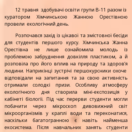
12 травня здобувачі освіти групи В-11 разом із
куратором Хімчинською Жанною Орестівною
провели екологічний день.
Розпочався захід із цікавої та змістовної бесіди
для студентів першого курсу. Хімчинська Жанна
Орестівна не лише ознайомила молодь із
проблемою забруднення довкілля пластиком, а й
розповіла про його вплив на природу та здоров’я
людини. Наприкінці зустрічі першокурсники охоче
відповідали на запитання та за свою активність
отримали солодкі призи. Особливу атмосферу
екологічного дня створила міні-експозиція у
кабінеті біології. Під час перерви студенти могли
побачити через мікроскоп дивовижний світ
мікроорганізмів у краплі води та переконатися,
наскільки багатогранною є навіть найменша
екосистема. Після навчальних занять студенти