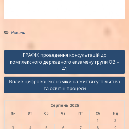
Новини
Навігація
ГРАФІК проведення консультацій до
записів
комплексного державного екзамену групи ОВ –
41
Вплив цифрової економіки на життя суспільства
та освітні процеси
Серпень 2026
Пн
Вт
Ср
Чт
Пт
Сб
Нд
1
2
3
4
5
6
7
8
9