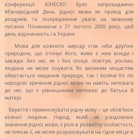
конференції ЮНЕСКО було запроваджено
Міжнародний День рідної мови як привід для
роздумів та зосередження уваги на мовному
питанні. Починаючи з 21 лютого 2000 року, цей
день відзначають і в Україні.
Мова для кожного народу стає ніби другою
природою, що оточує його, живе з ним всюди і
завжди. Без неї, як і без сонця, повітря, рослин,
людина не може існувати. Як великим нещастям
обертається нищення природи, так і боляче б’є по
народові зречення рідної мови чи навіть неповага
до неї, що є рівноцінним неповазі до батька й
матері.
Берегти і примножувати рідну мову – це обов’язок
кожної людини. Народ, який не усвідомлює
значення рідної мови, її ролі в розвитку особистості,
не плекає її, не може розраховувати на гідне місце в