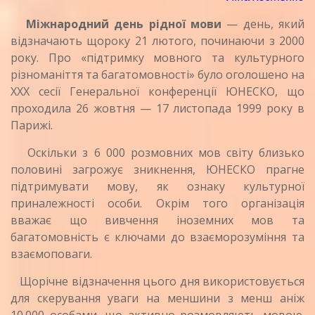
Міжнародний день рідної мови
— день, який
відзначають щороку 21 лютого, починаючи з 2000
року. Про «підтримку мовного та культурного
різноманіття та багатомовності» було оголошено на
ХХХ сесії Генеральної конференції ЮНЕСКО, що
проходила 26 жовтня — 17 листопада 1999 року в
Парижі.
Оскільки з 6 000 розмовних мов світу близько
половині загрожує зникнення, ЮНЕСКО прагне
підтримувати мову, як ознаку культурної
приналежності особи. Окрім того організація
вважає що вивчення іноземних мов та
багатомовність є ключами до взаєморозуміння та
взаємоповаги.
Щорічне відзначення цього дня використовується
для скерування уваги на меншини з менш аніж
10.000 особами, що активно розмовляють мовою.