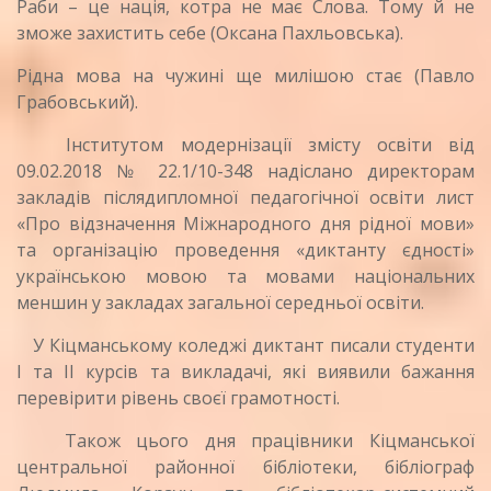
Раби – це нація, котра не має Слова. Тому й не
зможе захистить себе (Оксана Пахльовська).
Рiдна мова на чужинi ще милiшою стає (Павло
Грабовський).
Інститутом модернізації змісту освіти від
09.02.2018 № 22.1/10-348 надіслано директорам
закладів післядипломної педагогічної освіти лист
«Про відзначення Міжнародного дня рідної мови»
та організацію проведення «диктанту єдності»
українською мовою та мовами національних
меншин у закладах загальної середньої освіти.
У Кіцманському коледжі диктант писали студенти
І та ІІ курсів та викладачі, які виявили бажання
перевірити рівень своєї грамотності.
Також цього дня працівники Кіцманської
центральної районної бібліотеки, бібліограф