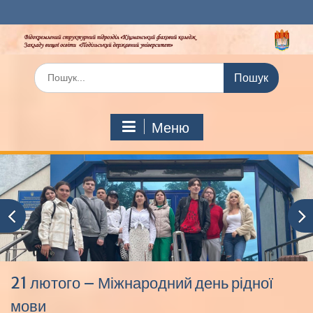
Перейти
до
вмісту
Шукати:
Меню
21 лютого – Міжнародний день рідної
мови