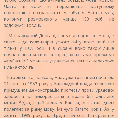
Часто ці мови не передаються наступному
поколінню і потрапляють у забуття. Багато мов,
котрими розмовляють менше 100 осіб, не
задокументовані.
Міжнародний День рідної мови відносно молоде
свято – до календарів усього світу воно ввійшло
тільки у 1999 році. І в Україні воно також лише
почало писати свою історію, хоча сама проблема
української мови на українських землях нараховує
кілька століть.
Історія свята, на жаль, має дуже трагічний початок.
21 лютого 1952 року у Бангладеші влада жорстоко
придушила демонстрацію протесту проти урядової
заборони на використання в країні бенгальської
мови. Відтоді цей день у Бангладеші став днем
полеглих за рідну мову. Минуло багато років. Аж у
жовтні 1999 року на Тридцятій сесії Генеральної