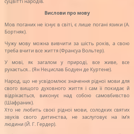
суцвітті народів.
Вислови про мову
Мов поганих не існує в світі, є лише погані язики (А.
Бортняк).
Чужу мову можна вивчити за шість років, а свою
треба вчити все життя (Франсуа Вольтер).
У мові, як загалом у природі, все живе, все
рухається… (Ян Нецислав Бодуен де Куртене).
Народ, що не усвідомлює значення рідної мови для
свого вищого духовного життя і сам її покидає й
відрікається, виконує над собою самовбивство
(Шафраник).
Хто не любить своєї рідної мови, солодких святих
звуків свого дитинства, не заслуговує на ім’я
людини (Й. Г. Гердер).