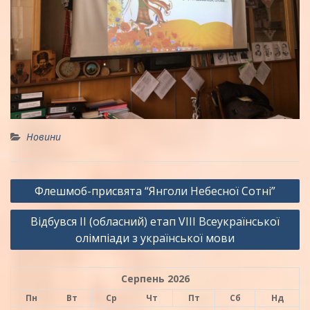
Новини
Навігація
Флешмоб-присвята “Янголи Небесної Сотні”
записів
Відбувся II (обласний) етап VIII Всеукраїнської
олімпіади з української мови
Серпень 2026
Пн
Вт
Ср
Чт
Пт
Сб
Нд