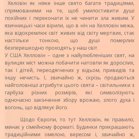
Хеловін як ніяке інше свято багате традиціями,
спрямованими на те, щоб умилостивити душі
покійних і переконати їх не чинити зла живим. У
язичницькі часи вірили, що в ніч на Хелловін межа,
яка відокремлює світ живих від світу мертвих, стає
настільки тонкою, що душі померлих
безперешкодно проходять у наш світ.
У США Хелловін – одне з найулюбленіших свят, на
вулицях міст можна побачити натовпи як дорослих,
так і дітей, переодягнених у відьом, привидів та
іншу нечисть. І, звичайно ж, скрізь продаються
найголовніші атрибути цього свята – світильники з
гарбуза різних розмірів, які символізують
одночасно закінчення збору врожаю, злого духа і
вогонь, що відлякує його.
Щодо Європи, то тут Хелловін, як правило,
минає у сімейному форматі. Будинки прикрашають
традиційними омелою, вересом і, звичайно ж,