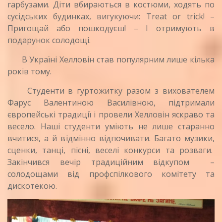
гарбузами. Діти вбираються в костюми, ходять по
сусідських будинках, вигукуючи: Treat or trick! –
Пригощай або пошкодуєш! – І отримують в
подарунок солодощі.
В Україні Хелловін став популярним лише кілька
років тому.
Студенти в гуртожитку разом з вихователем
Фарус Валентиною Василівною, підтримали
європейські традиції і провели Хелловін яскраво та
весело. Наші студенти уміють не лише старанно
вчитися, а й відмінно відпочивати. Багато музики,
сценки, танці, пісні, веселі конкурси та розваги.
Закінчився вечір традиційним відкупом –
солодощами від профспілкового комітету та
дискотекою.