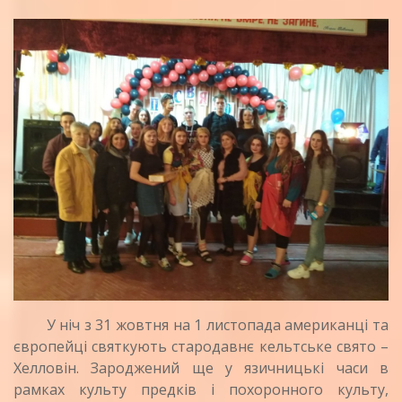
У ніч з 31 жовтня на 1 листопада американці та
європейці святкують стародавнє кельтське свято –
Хелловін. Зароджений ще у язичницькі часи в
рамках культу предків і похоронного культу,