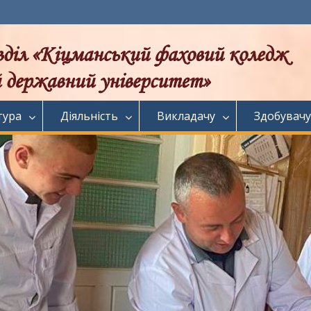
тура
Діяльність
Викладачу
Здобувачу