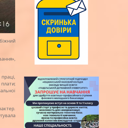
біжний
ання»,
праці,
 плати;
альної
актер.
гувала