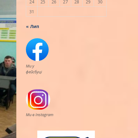
24
25
26
27
28
29
30
31
« Лип
Ми у
фейсбуці
Ми в Instagram