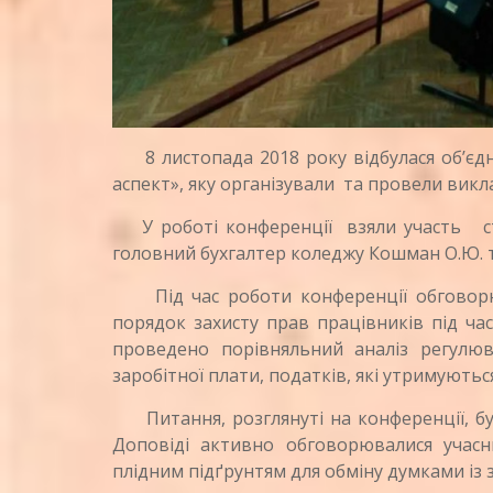
8 листопада 2018 року відбулася об’єдн
аспект», яку організували та провели виклад
У роботі конференції взяли участь сту
головний бухгалтер коледжу Кошман О.Ю. 
Під час роботи конференції обговорюва
порядок захисту прав працівників під час
проведено порівняльний аналіз регулюв
заробітної плати, податків, які утримуються
Питання, розглянуті на конференції, бу
Доповіді активно обговорювалися учасн
плідним підґрунтям для обміну думками із