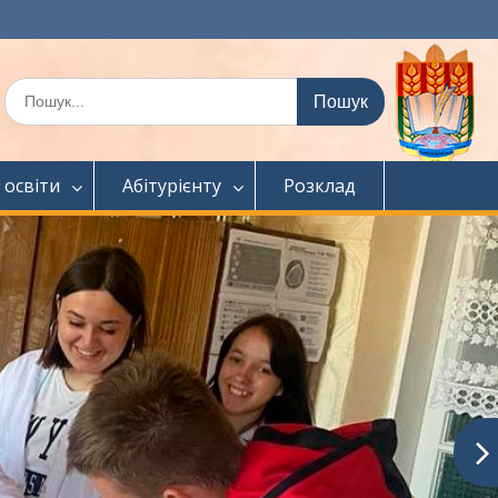
Шукати:
 освіти
Абітурієнту
Розклад