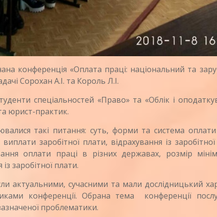
ана конференція «Оплата праці: національний та зару
ачі Сорохан А.І. та Король Л.І.
денти спеціальностей «Право» та «Облік і оподаткув
та юрист-практик.
лися такі питання: суть, форми та система оплати 
 виплати заробітної плати, відрахування із заробітної
ання оплати праці в різних державах, розмір мінім
 із заробітної плати.
ли актуальними, сучасними та мали дослідницький хар
иками конференції. Обрана тема конференції послу
 зазначеної проблематики.