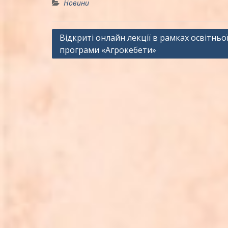
Новини
Навігація
Відкриті онлайн лекції в рамках освітньо
програми «Агрокебети»
записів