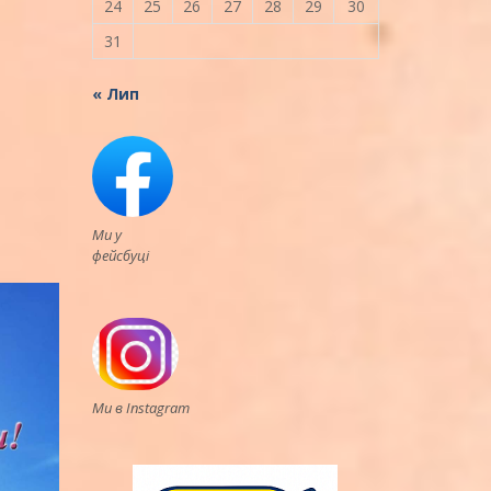
24
25
26
27
28
29
30
31
« Лип
Ми у
фейсбуці
Ми в Instagram