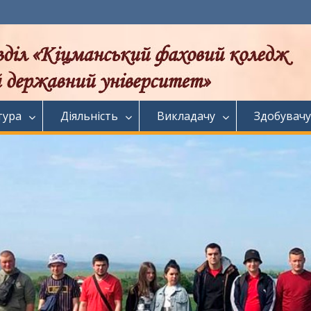
тура
Діяльність
Викладачу
Здобувачу