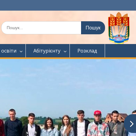
Шукати:
 освіти
Абітурієнту
Розклад