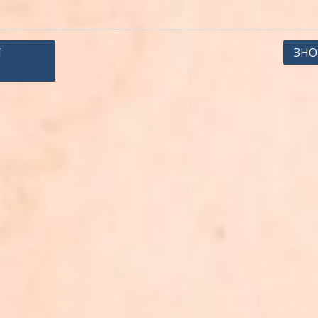
ї
ЗНО