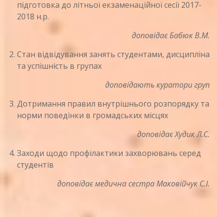
підготовка до літньої екзаменаційної сесії 2017-
2018 н.р.
доповідає Бабюк В.М.
Стан відвідування занять студентами, дисципліна
та успішність в групах
доповідають куратори груп
Дотримання правил внутрішнього розпорядку та
норми поведінки в громадських місцях
доповідає Худик Л.С.
Заходи щодо профілактики захворювань серед
студентів
доповідає медична сестра Маковійчук С.І.