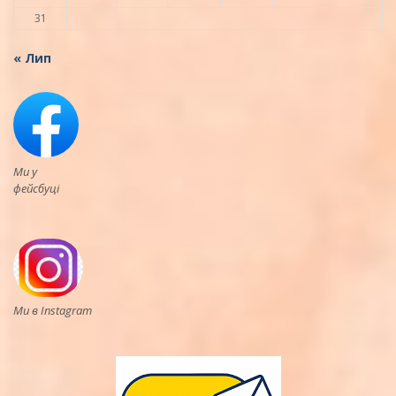
31
« Лип
Ми у
фейсбуці
Ми в Instagram