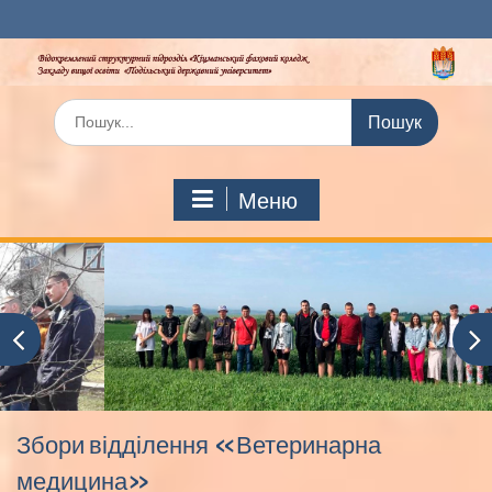
Перейти
до
вмісту
Шукати:
Меню
Збори відділення «Ветеринарна
медицина»