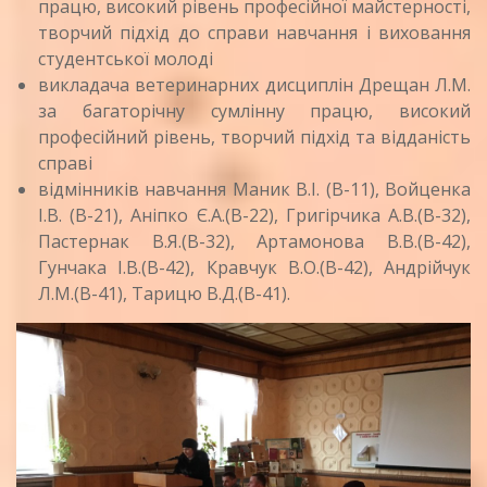
працю, високий рівень професійної майстерності,
творчий підхід до справи навчання і виховання
студентської молоді
викладача ветеринарних дисциплін Дрещан Л.М.
за багаторічну сумлінну працю, високий
професійний рівень, творчий підхід та відданість
справі
відмінників навчання Маник В.І. (В-11), Войценка
І.В. (В-21), Аніпко Є.А.(В-22), Григірчика А.В.(В-32),
Пастернак В.Я.(В-32), Артамонова В.В.(В-42),
Гунчака І.В.(В-42), Кравчук В.О.(В-42), Андрійчук
Л.М.(В-41), Тарицю В.Д.(В-41).