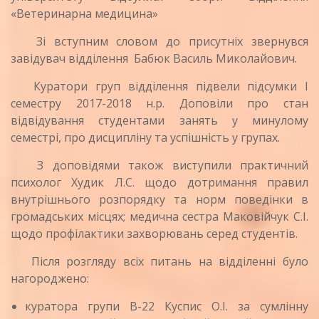
«Ветеринарна медицина»
Зі вступним словом до присутніх звернувся
завідувач відділення Бабюк Василь Миколайович.
Куратори груп відділення підвели підсумки І
семестру 2017-2018 н.р. Доповіли про стан
відвідування студентами занять у минулому
семестрі, про дисципліну та успішність у групах.
З доповідями також виступили практичний
психолог Худик Л.С. щодо дотримання правил
внутрішнього розпорядку та норм поведінки в
громадських місцях; медична сестра Маковійчук С.І.
щодо профілактики захворювань серед студентів.
Після розгляду всіх питань на відділенні було
нагороджено:
куратора групи В-22 Куспис О.І. за сумлінну