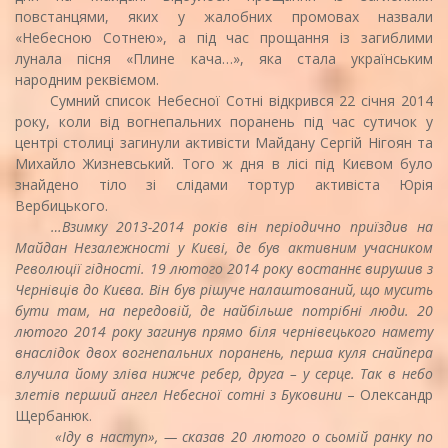
повстанцями, яких у жалобних промовах назвали
«Небесною Сотнею», а під час прощання із загиблими
лунала пісня «Плине кача…», яка стала українським
народним реквіємом.
Сумний список Небесної Сотні відкрився 22 січня 2014
року, коли від вогнепальних поранень під час сутичок у
центрі столиці загинули активісти Майдану Сергій Нігоян та
Михайло Жизневський. Того ж дня в лісі під Києвом було
знайдено тіло зі слідами тортур активіста Юрія
Вербицького.
…Взимку 2013-2014 років він періодично приїздив на
Майдан Незалежності у Києві, де був активним учасником
Революції гідності. 19 лютого 2014 року востаннє вирушив з
Чернівців до Києва. Він був рішуче налаштований, що мусить
бути там, на передовій, де найбільше потрібні люди. 20
лютого 2014 року загинув прямо біля чернівецького намету
внаслідок двох вогнепальних поранень, перша куля снайпера
влучила йому зліва нижче ребер, друга – у серце. Так в небо
злетів перший ангел Небесної сотні з Буковини
– Олександр
Щербанюк.
«Іду в наступ», — сказав 20 лютого о сьомій ранку по