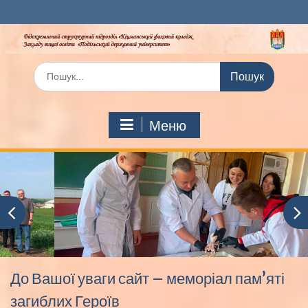
Перейти
до
вмісту
Шукати:
Меню
До Вашої уваги сайт – меморіал пам’яті
загиблих Героїв