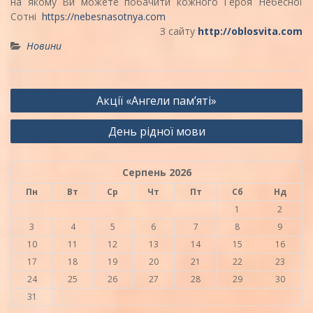
на якому Ви можете побачити кожного Героя Небесної
Сотні
https://nebesnasotnya.com
З сайту
http://oblosvita.com
Новини
Навігація
Акції «Ангели пам’яті»
записів
День рідної мови
Серпень 2026
Пн
Вт
Ср
Чт
Пт
Сб
Нд
1
2
3
4
5
6
7
8
9
10
11
12
13
14
15
16
17
18
19
20
21
22
23
24
25
26
27
28
29
30
31