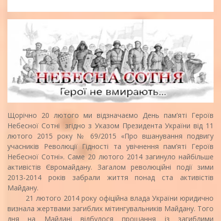
Щорічно 20 лютого ми відзначаємо День пам’яті Героїв
Небесної Сотні згідно з Указом Президента України від 11
лютого 2015 року № 69/2015 «Про вшанування подвигу
учасників Революції Гідності та увічнення пам’яті Героїв
Небесної Сотні». Саме 20 лютого 2014 загинуло найбільше
активістів Євромайдану. Загалом революційні події зими
2013-2014 років забрали життя понад ста активістів
Майдану.
21 лютого 2014 року офіційна влада України юридично
визнала жертвами загиблих мітингувальників Майдану. Того
дня на Майдані відбулося прощання із загиблими