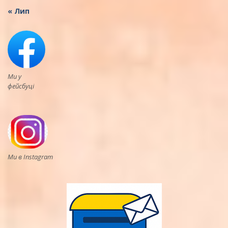
« Лип
Ми у
фейсбуці
Ми в Instagram