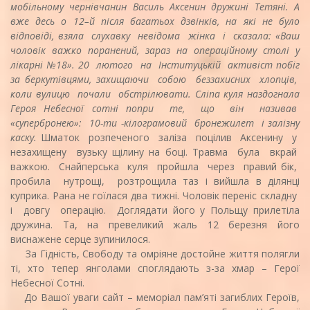
мобільному чернівчанин Василь Аксенин дружині Тетяні. А
вже десь о 12–й після багатьох дзвінків, на які не було
відповіді, взяла слухавку невідома жінка і сказала: «Ваш
чоловік важко поранений, зараз на операційному столі у
лікарні №18». 20 лютого на Інституцькій активіст побіг
за беркутівцями, захищаючи собою беззахисних хлопців,
коли вулицю почали обстрілювати. Сліпа куля наздогнала
Героя Небесної сотні попри те, що він називав
«супербронею»: 10-ти -кілограмовий бронежилет і залізну
каску.
Шматок розпеченого заліза поцілив Аксенину у
незахищену вузьку щілину на боці. Травма була вкрай
важкою. Снайперська куля пройшла через правий бік,
пробила нутрощі, розтрощила таз і вийшла в ділянці
куприка. Рана не гоїлася два тижні. Чоловік переніс складну
і довгу операцію. Доглядати його у Польщу прилетіла
дружина. Та, на превеликий жаль 12 березня його
виснажене серце зупинилося.
За Гідність, Свободу та омріяне достойне життя полягли
ті, хто тепер янголами споглядають з-за хмар – Герої
Небесної Сотні.
До Вашої уваги сайт – меморіал пам’яті загиблих Героїв,