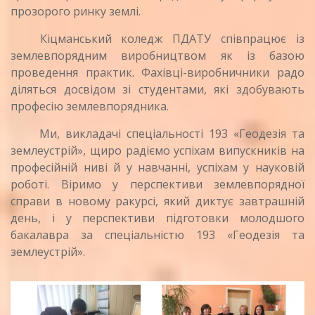
прозорого ринку землі.
Кіцманський коледж ПДАТУ співпрацює із
землевпорядним виробництвом як із базою
проведення практик. Фахівці-виробничники радо
діляться досвідом зі студентами, які здобувають
професію землевпорядника.
Ми, викладачі спеціальності 193 «Геодезія та
землеустрій», щиро радіємо успіхам випускників на
професійній ниві й у навчанні, успіхам у науковій
роботі. Віримо у перспективи землевпорядної
справи в новому ракурсі, який диктує завтрашній
день, і у перспективи підготовки молодшого
бакалавра за спеціальністю 193 «Геодезія та
землеустрій».