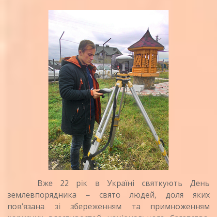
Вже 22 рік в Україні святкують День
землевпорядника – свято людей, доля яких
пов’язана зі збереженням та примноженням