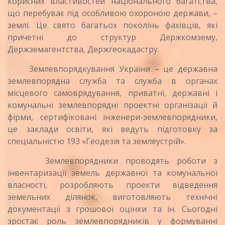
корисних властивостей національного багатства,
що перебуває під особливою охороною держави, –
землі. Це свято багатьох поколінь фахівців, які
причетні до структур Держкомзему,
Держземагентства, Держгеокадастру.
Землевпорядкування України – це державна
землевпорядна служба та служба в органах
місцевого самоврядування, приватні, державні і
комунальні землевпорядні проектні організації й
фірми, сертифіковані інженери-землевпорядники,
це заклади освіти, які ведуть підготовку за
спеціальністю 193 «Геодезія та землеустрій».
Землевпорядники проводять роботи з
інвентаризації земель державної та комунальної
власності, розробляють проекти відведення
земельних ділянок, виготовляють технічні
документації з грошової оцінки та ін. Сьогодні
зростає роль землевпорядників у формуванні