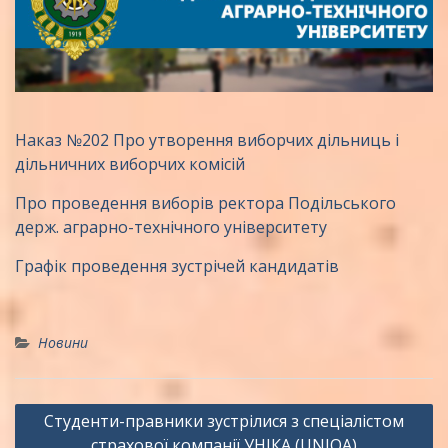
Наказ №202 Про утворення виборчих дільниць і
дільничних виборчих комісій
Про проведення виборів ректора Подільського
держ. аграрно-технічного університету
Графік проведення зустрічей кандидатів
Новини
Навігація
Студенти-правники зустрілися з спеціалістом
записів
страхової компанії УНІКА (UNIQA)